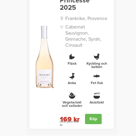
Princesse
2025
Frankrike, Provence
Cabernet
Sauvignon,
Grenache, Syrah,
Cinsault
Fläsk
Kyckling och
kalkon
Anka
Fet fisk
Vegetariskt
Asiatiskt
och sallader
169 kr
Köp
Ord. pris 199
kr