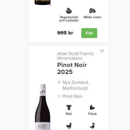
Vegetariskt
Milda ostar
och sallader
995 kr
Köp
Allan Scott Family
Winemakers
Pinot Noir
2025
Nya Zeeland,
Marlborough
Pinot Noir
Nöt
Fläsk