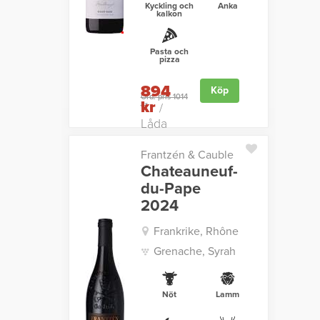
Kyckling och
Anka
kalkon
Pasta och
pizza
894
Köp
Ord. pris 1014
kr
kr
/
Låda
Frantzén & Cauble
Chateauneuf-
du-Pape
2024
Frankrike, Rhône
Grenache, Syrah
Nöt
Lamm