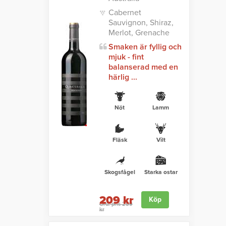
Cabernet
Sauvignon, Shiraz,
Merlot, Grenache
Smaken är fyllig och
mjuk - fint
balanserad med en
härlig ...
Nöt
Lamm
Fläsk
Vilt
Skogsfågel
Starka ostar
209 kr
Köp
Ord. pris 259
kr