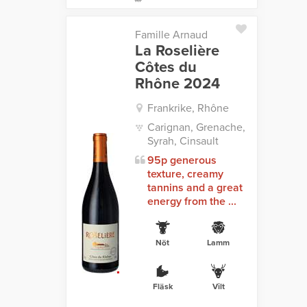
Famille Arnaud
La Roselière
Côtes du
Rhône 2024
Frankrike, Rhône
Carignan, Grenache,
Syrah, Cinsault
95p generous
texture, creamy
tannins and a great
energy from the ...
Nöt
Lamm
Fläsk
Vilt