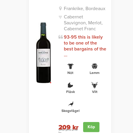
Frankrike, Bordeaux
Cabernet
Sauvignon, Merlot,
Cabernet Franc
93-95 this is likely
to be one of the
best bargains of the
...
Nöt
Lamm
Fläsk
Vilt
Skogsfågel
209 kr
Köp
Ord. pris 249
kr