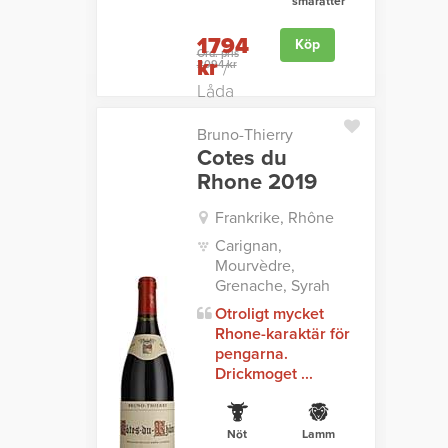
smårätter
1794
Köp
Ord. pris
kr
2094 kr
/
Låda
Bruno-Thierry
Cotes du
Rhone 2019
Frankrike, Rhône
Carignan,
Mourvèdre,
Grenache, Syrah
Otroligt mycket
Rhone-karaktär för
pengarna.
Drickmoget ...
Nöt
Lamm