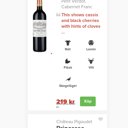
Petit Verdot,
Cabernet Franc
This shows cassis
and black cherries
with hints of cloves
...
Nöt
Lamm
Fläsk
Vilt
Skogsfågel
219 kr
Köp
Ord. pris 269
kr
Château Pigoudet