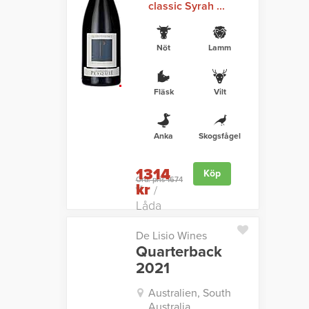
classic Syrah ...
Nöt
Lamm
Fläsk
Vilt
Anka
Skogsfågel
1314
Köp
Ord. pris 1674
kr
kr
/
Låda
De Lisio Wines
Quarterback
2021
Australien, South
Australia