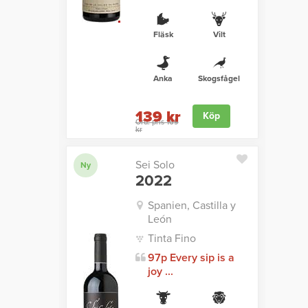
Fläsk
Vilt
Anka
Skogsfågel
139 kr
Köp
Ord. pris 169
kr
Sei Solo
Ny
2022
Spanien, Castilla y
León
Tinta Fino
97p Every sip is a
joy ...