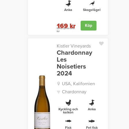
Anka
Skogsfågel
169 kr
Köp
Ord. pris 199
kr
Kistler Vineyards
Chardonnay
Les
Noisetiers
2024
USA, Kalifornien
Chardonnay
Kyckling och
Anka
kalkon
Fisk
Fet fisk