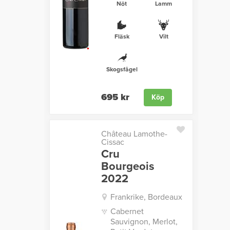
Nöt
Lamm
Fläsk
Vilt
Skogsfågel
695 kr
Köp
Château Lamothe-
Cissac
Cru
Bourgeois
2022
Frankrike, Bordeaux
Cabernet
Sauvignon, Merlot,