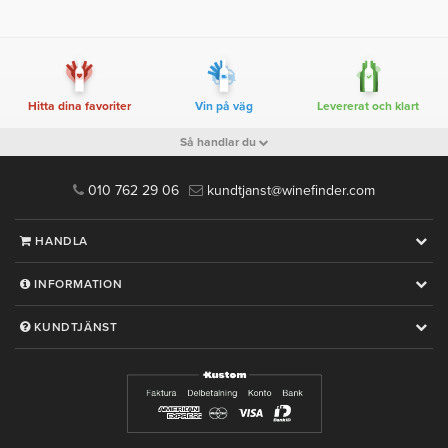
Hitta dina favoriter
Vin på väg
Levererat och klart
Så handlar du
010 762 29 06
kundtjanst@winefinder.com
HANDLA
INFORMATION
KUNDTJÄNST