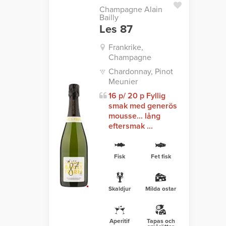
Champagne Alain
Bailly
Les 87
Frankrike,
Champagne
Chardonnay, Pinot
Meunier
16 p/ 20 p Fyllig
smak med generös
mousse... lång
eftersmak ...
Fisk
Fet fisk
Skaldjur
Milda ostar
Aperitif
Tapas och