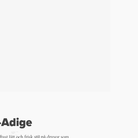
-Adige
ftast lätt och frisk stil på druvor som