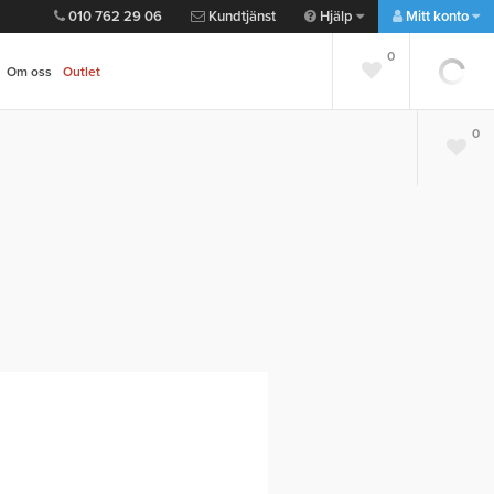
010 762 29 06
Kundtjänst
Hjälp
Mitt konto
0
Om oss
Outlet
0