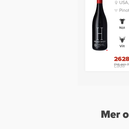
USA,
Pino
Nöt
Vilt
2628
Ord. pris 
Låda
Mer o