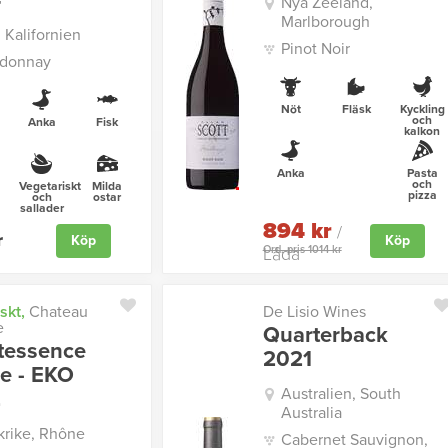
4
Nya Zeeland,
Marlborough
 Kalifornien
Pinot Noir
donnay
Nöt
Fläsk
Kyckling
och
Anka
Fisk
kalkon
Anka
Pasta
och
Vegetariskt
Milda
pizza
och
ostar
sallader
894 kr
/
r
Köp
Köp
Ord. pris 1014 kr
Låda
skt,
Chateau
De Lisio Wines
e
Quarterback
tessence
2021
e - EKO
Australien, South
2
Australia
krike, Rhône
Cabernet Sauvignon,