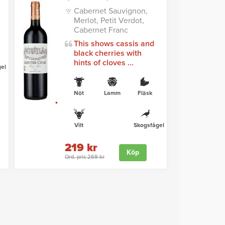
Cabernet Sauvignon,
Merlot, Petit Verdot,
Cabernet Franc
This shows cassis and
black cherries with
hints of cloves ...
el
Nöt
Lamm
Fläsk
Vilt
Skogsfågel
219 kr
Köp
Ord. pris 269 kr