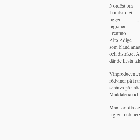
Nordöst om
Lombardiet
ligger
regionen
Trentino-
Alto Adige
som bland annat
och distriktet 
där de flesta tal
Vinproducentern
rödviner på fra
schiava på ital
Maddalena och 
Man ser ofta oc
lagrein och nerv