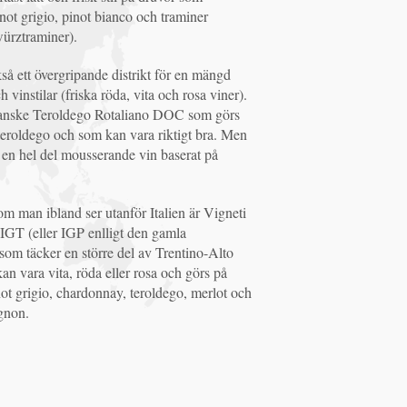
not grigio, pinot bianco och traminer
ürztraminer).
så ett övergripande distrikt för en mängd
h vinstilar (friska röda, vita och rosa viner).
kanske Teroldego Rotaliano DOC som görs
teroldego och som kan vara riktigt bra. Men
en hel del mousserande vin baserat på
om man ibland ser utanför Italien är Vigneti
 IGT (eller IGP enlligt den gamla
som täcker en större del av Trentino-Alto
n vara vita, röda eller rosa och görs på
ot grigio, chardonnay, teroldego, merlot och
gnon.