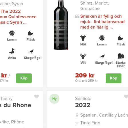
Shiraz, Merlot,
ache, Syrah
Grenache
 The 2022
Smaken är fyllig och
oux Quintessence
mjuk - fint balanserad
assic Syrah ...
med en härlig ...
Lamm
Fläsk
Nöt
Lamm
Fläsk
Anka
Skogsfågel
Vilt
Skogsfågel
Starka
ostar
 kr
209 kr
/
Köp
Köp
1674 kr
Ord. pris 259 kr
hierry
Sei Solo
Ny
s du Rhone
2022
Spanien, Castilla y León
krike, Rhône
Tinta Fino