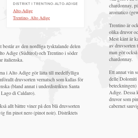
DISTRIKT I TRENTINO-ALTO-ADIGE
chardonnay, pi
Alto-Adige
aromatico (gew
Trentino- Alto Adige
Trentino är ock
olika druvor oc
Mest känt är 
av druvsorten 
 består av den nordliga tysktalande delen
man gör också 
Alto Adige (Südtirol) och Trentino i söder
chardonnay.
ar italienska.
Ett annat vin s
a i Alto Adige gör lätta till medelfylliga
delle Dolomiti
mförallt druvsorten vernatsch som kallas för
beteckningen) 
ienska (bland annat i underdistrikten Santa
Adige. Dessa ka
Lago di Caldaro).
druvor som pin
kså allt bättre viner på den blå druvsorten
cabernet sauvi
ig fin pinot nero (pinot noir). Distriktets