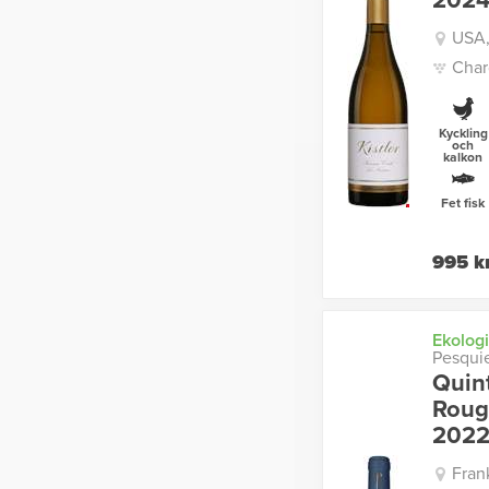
202
USA,
Char
Kyckling
och
kalkon
Fet fisk
995 k
Ekologi
Pesqui
Quin
Roug
202
Fran