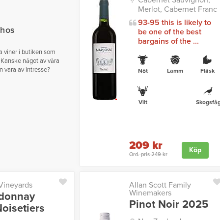
Cabernet Sauvignon,
Merlot, Cabernet Franc
93-95 this is likely to
 hos
be one of the best
bargains of the ...
ga viner i butiken som
 Kanske något av våra
n vara av intresse?
Nöt
Lamm
Fläsk
Vilt
Skogsfåg
209 kr
Köp
Ord. pris 249 kr
 Vineyards
Allan Scott Family
Winemakers
donnay
Pinot Noir 2025
oisetiers