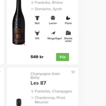
Frankrike, Rhône
Grenache, Syrah
Nöt
Lamm
Fläsk
Vilt
Skogsfågel
Starka
ostar
549 kr
Köp
Champagne Alain
Bailly
Les 87
Frankrike, Champagne
Chardonnay, Pinot
Meunier