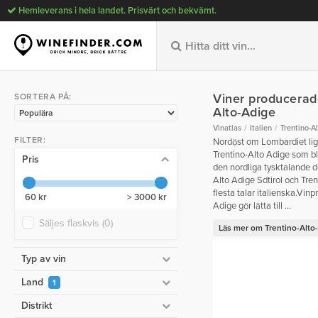
Hemleverans i hela landet. Prisvärt och bekvämt.
Viner producerade
SORTERA PÅ:
Alto-Adige
Vinatlas
Italien
Trentino-A
FILTER:
Nordöst om Lombardiet lig
Trentino-Alto Adige som b
Pris
den nordliga tysktalande de
Alto Adige Sdtirol och Tren
flesta talar italienska.Vin
60 kr
> 3000 kr
Adige gör lätta till ...
Säljes flaskvis
(0)
Läs mer om Trentino-Alto-A
Typ av vin
Land
1
Distrikt