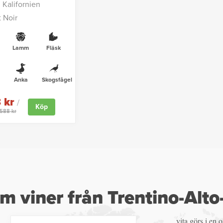
 Kalifornien
t Noir
Lamm
Fläsk
Anka
Skogsfågel
 kr
/
Köp
3588 kr
m viner från Trentino-Alto
vita görs i en o