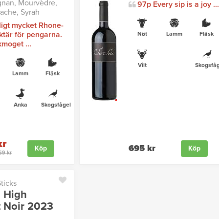
gnan, Mourvèdre,
97p Every sip is a joy ...
ache, Syrah
ligt mycket Rhone-
ktär för pengarna.
Nöt
Lamm
Fläsk
kmoget ...
Vilt
Skogsfåg
Lamm
Fläsk
Anka
Skogsfågel
kr
695 kr
Köp
Köp
169 kr
ticks
 High
t Noir 2023