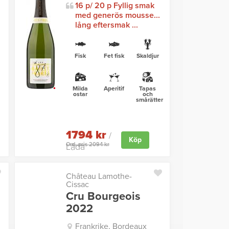
16 p/ 20 p Fyllig smak
med generös mousse...
lång eftersmak ...
Fisk
Fet fisk
Skaldjur
Milda
Aperitif
Tapas
ostar
och
smårätter
1794 kr
/
Köp
Ord. pris 2094 kr
Låda
Château Lamothe-
Cissac
Cru Bourgeois
2022
Frankrike, Bordeaux