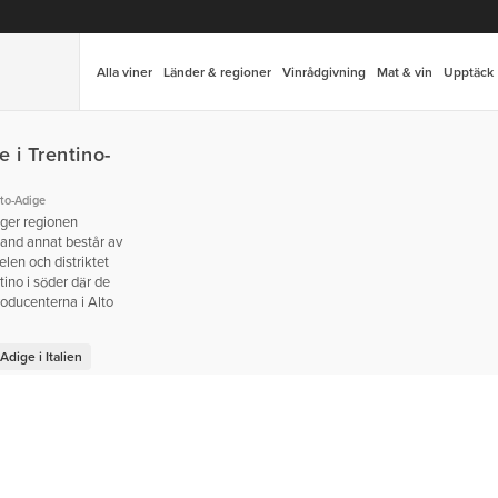
Alla viner
Länder & regioner
Vinrådgivning
Mat & vin
Upptäck
 i Trentino-
lto-Adige
ger regionen
land annat består av
len och distriktet
tino i söder där de
producenterna i Alto
dige i Italien