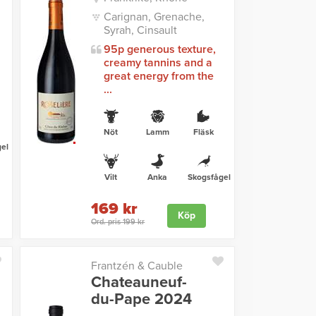
Carignan, Grenache,
Syrah, Cinsault
95p generous texture,
creamy tannins and a
great energy from the
...
Nöt
Lamm
Fläsk
el
Vilt
Anka
Skogsfågel
169 kr
Köp
Ord. pris 199 kr
Frantzén & Cauble
Chateauneuf-
du-Pape 2024