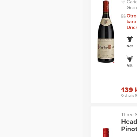
Cari
Gren
Otro
kara
Dric
Nöt
Vilt
139 
Ord. pris 
Three S
Head
Pino