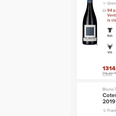
Gren
94 p
Vent
is cl
Nöt
Vilt
1314
Ord. pris 
Låda
Bruno-T
Cote
2019
Fran