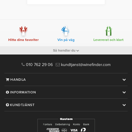
Hitta dina favoriter
Vin på väg
Levererat och klart
Så handlar du
010 762 29 06
kundtjanst@winefinder.com
HANDLA
INFORMATION
KUNDTJÄNST