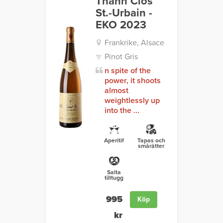
Thann Clos
St.-Urbain -
EKO 2023
Frankrike, Alsace
Pinot Gris
n spite of the
power, it shoots
almost
weightlessly up
into the ...
Aperitif
Tapas och
smårätter
Salta
tilltugg
995
Köp
kr