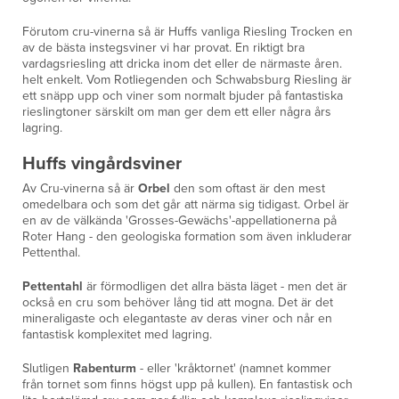
Förutom cru-vinerna så är Huffs vanliga Riesling Trocken en
av de bästa instegsviner vi har provat. En riktigt bra
vardagsriesling att dricka inom det eller de närmaste åren.
helt enkelt. Vom Rotliegenden och Schwabsburg Riesling är
ett snäpp upp och viner som normalt bjuder på fantastiska
rieslingtoner särskilt om man ger dem ett eller några års
lagring.
Huffs vingårdsviner
Av Cru-vinerna så är
Orbel
den som oftast är den mest
omedelbara och som det går att närma sig tidigast. Orbel är
en av de välkända 'Grosses-Gewächs'-appellationerna på
Roter Hang - den geologiska formation som även inkluderar
Pettenthal.
Pettentahl
är förmodligen det allra bästa läget - men det är
också en cru som behöver lång tid att mogna. Det är det
mineraligaste och elegantaste av deras viner och når en
fantastisk komplexitet med lagring.
Slutligen
Rabenturm
- eller 'kråktornet' (namnet kommer
från tornet som finns högst upp på kullen). En fantastisk och