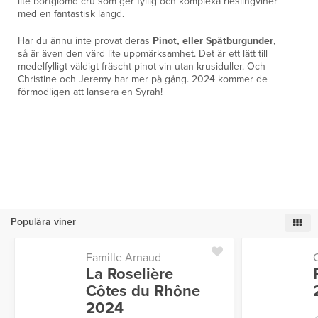
lite bortglömd cru som ger fyllig och komplexa rieslingviner
med en fantastisk längd.
Har du ännu inte provat deras
Pinot, eller Spätburgunder
,
så är även den värd lite uppmärksamhet. Det är ett lätt till
medelfylligt väldigt fräscht pinot-vin utan krusiduller. Och
Christine och Jeremy har mer på gång. 2024 kommer de
förmodligen att lansera en Syrah!
Populära viner
Famille Arnaud
La Roselière
Côtes du Rhône
2024