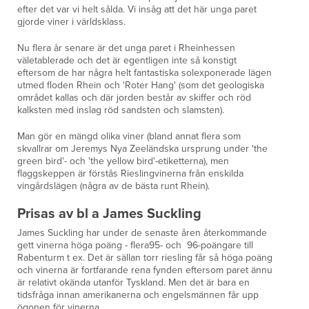
efter det var vi helt sålda. Vi insåg att det här unga paret
gjorde viner i världsklass.
Nu flera år senare är det unga paret i Rheinhessen
väletablerade och det är egentligen inte så konstigt
eftersom de har några helt fantastiska solexponerade lägen
utmed floden Rhein och 'Roter Hang' (som det geologiska
området kallas och där jorden består av skiffer och röd
kalksten med inslag röd sandsten och slamsten).
Man gör en mängd olika viner (bland annat flera som
skvallrar om Jeremys Nya Zeeländska ursprung under 'the
green bird'- och 'the yellow bird'-etiketterna), men
flaggskeppen är förstås Rieslingvinerna från enskilda
vingårdslägen (några av de bästa runt Rhein).
Prisas av bl a James Suckling
James Suckling har under de senaste åren återkommande
gett vinerna höga poäng - flera95- och 96-poängare till
Rabenturm t ex. Det är sällan torr riesling får så höga poäng
och vinerna är fortfarande rena fynden eftersom paret ännu
är relativt okända utanför Tyskland. Men det är bara en
tidsfråga innan amerikanerna och engelsmännen får upp
ögonen för vinerna.