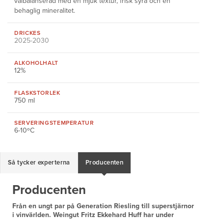
välbalanserad med en mjuk textur, frisk syra och en
behaglig mineralitet.
DRICKES
2025-2030
ALKOHOLHALT
12%
FLASKSTORLEK
750 ml
SERVERINGS
TEMPERATUR
6-10ºC
Så tycker experterna
Producenten
Producenten
Från en ungt par på Generation Riesling till superstjärnor
i vinvärlden. Weingut Fritz Ekkehard Huff har under