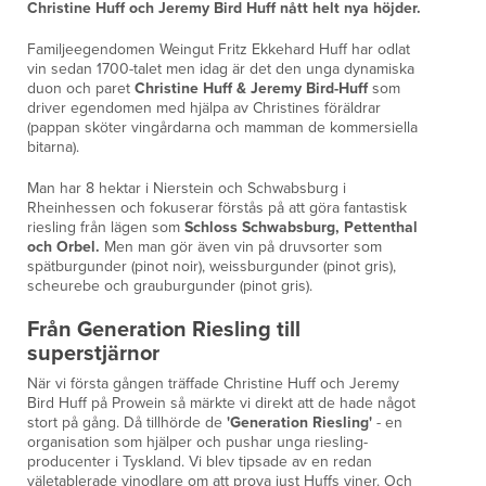
Christine Huff och Jeremy Bird Huff nått helt nya höjder.
Familjeegendomen Weingut Fritz Ekkehard Huff har odlat
vin sedan 1700-talet men idag är det den unga dynamiska
duon och paret
Christine Huff & Jeremy Bird-Huff
som
driver egendomen med hjälpa av Christines föräldrar
(pappan sköter vingårdarna och mamman de kommersiella
bitarna).
Man har 8 hektar i Nierstein och Schwabsburg i
Rheinhessen och fokuserar förstås på att göra fantastisk
riesling från lägen som
Schloss Schwabsburg, Pettenthal
och Orbel.
Men man gör även vin på druvsorter som
spätburgunder (pinot noir), weissburgunder (pinot gris),
scheurebe och grauburgunder (pinot gris).
Från Generation Riesling till
superstjärnor
När vi första gången träffade Christine Huff och Jeremy
Bird Huff på Prowein så märkte vi direkt att de hade något
stort på gång. Då tillhörde de
'Generation Riesling'
- en
organisation som hjälper och pushar unga riesling-
producenter i Tyskland. Vi blev tipsade av en redan
väletablerade vinodlare om att prova just Huffs viner. Och