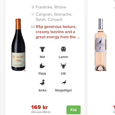
Frankrike, Rhône
Carignan, Grenache,
Syrah, Cinsault
95p generous texture,
creamy tannins and a
great energy from the ...
Nöt
Lamm
Fläsk
Vilt
Anka
Skogsfågel
169 kr
Köp
Ord. pris 199 kr
O