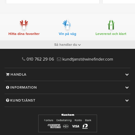
Hitta dina favoriter
Vin på väg
Levererat och klart
Så handlar du
010 762 29 06
kundtjanst@winefinder.com
HANDLA
INFORMATION
KUNDTJÄNST