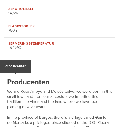
ALKOHOLHALT
14,5%
FLASKSTORLEK
750 ml
SERVERINGS
TEMPERATUR
15-17ºC
Producenten
Producenten
We are Rosa Arroyo and Moisés Calvo, we were born in this
small town and from our ancestors we inherited this
tradition, the vines and the land where we have been
planting new vineyards.
In the province of Burgos, there is a village called Gumiel
de Mercado, a privileged place situated of the D.O. Ribera