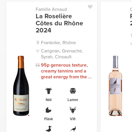
Famille Arnaud
La Roselière
Côtes du Rhône
2024
Frankrike, Rhône
Carignan, Grenache,
Syrah, Cinsault
95p generous texture,
creamy tannins and a
great energy from the ...
Nöt
Lamm
Fläsk
Vilt