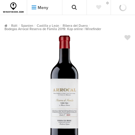
0
0
Meny
Rött
Spanien
Castilla y León
Ribera del Duero
Bodegas Arrocal Reserva de Famila 2019: Köp online | Winefinder
""