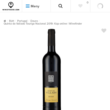
0
0
Meny
Rött
Portugal
Douro
Quinta do Vallado Touriga Nacional 2019: Köp online | Winefinder
""