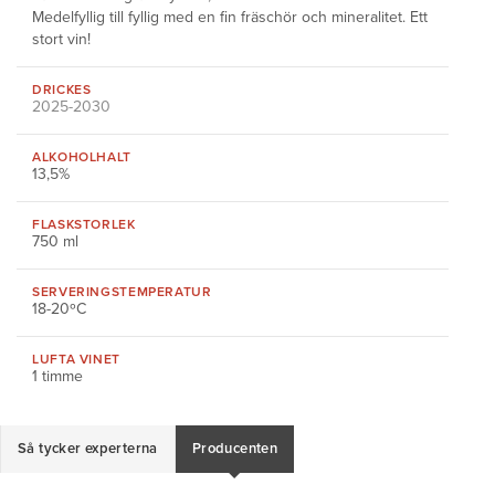
Medelfyllig till fyllig med en fin fräschör och mineralitet. Ett
stort vin!
DRICKES
2025-2030
ALKOHOLHALT
13,5%
FLASKSTORLEK
750 ml
SERVERINGS
TEMPERATUR
18-20ºC
LUFTA VINET
1 timme
Så tycker experterna
Producenten