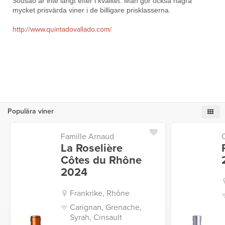
S
ousão är inte långt efter i kvalitet. Man gör också några
mycket prisvärda viner i de billigare prisklasserna.
http://www.quintadovallado.com/
Populära viner
Famille Arnaud
La Roselière
Côtes du Rhône
2024
Frankrike, Rhône
Carignan, Grenache,
Syrah, Cinsault