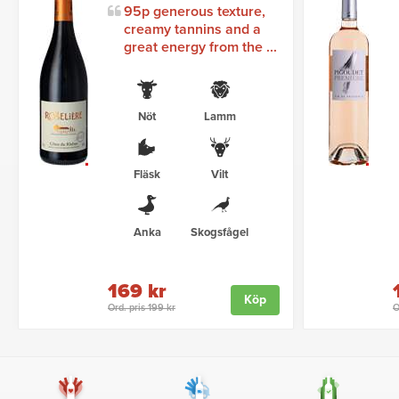
95p generous texture,
creamy tannins and a
great energy from the ...
Nöt
Lamm
Fläsk
Vilt
Anka
Skogsfågel
169 kr
Köp
Ord. pris 199 kr
O