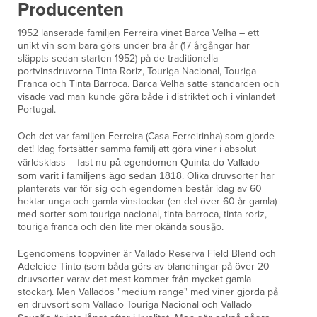
Producenten
1952 lanserade familjen Ferreira vinet Barca Velha – ett
unikt vin som bara görs under bra år (17 årgångar har
släppts sedan starten 1952) på de traditionella
portvinsdruvorna Tinta Roriz, Touriga Nacional, Touriga
Franca och Tinta Barroca. Barca Velha satte standarden och
visade vad man kunde göra både i distriktet och i vinlandet
Portugal.
Och det var familjen Ferreira (Casa Ferreirinha) som gjorde
det! Idag fortsätter samma familj att göra viner i absolut
världsklass – fast nu
på egendomen Quinta do Vallado
som varit i familjens ägo sedan 1818
. Olika druvsorter har
planterats var för sig och egendomen består idag av 60
hektar unga och gamla vinstockar (en del över 60 år gamla)
med sorter som touriga nacional, tinta barroca, tinta roriz,
touriga franca och den lite mer okända sousão.
Egendomens toppviner är Vallado Reserva Field Blend och
Adeleide Tinto (som båda görs av blandningar på över 20
druvsorter varav det mest kommer från mycket gamla
stockar). Men Vallados "medium range" med viner gjorda på
en druvsort som Vallado Touriga Nacional och Vallado