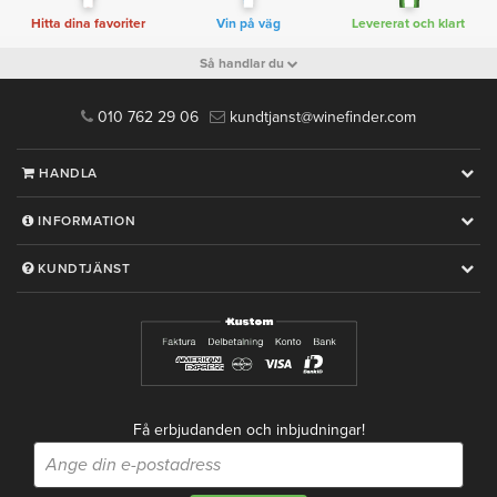
Hitta dina favoriter
Vin på väg
Levererat och klart
Så handlar du
010 762 29 06
kundtjanst@winefinder.com
HANDLA
INFORMATION
KUNDTJÄNST
Få erbjudanden och inbjudningar!