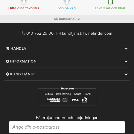
Hitta dina favoriter
Vin på väg
Levererat och klart
Så handlar du
010 762 29 06
kundtjanst@winefinder.com
HANDLA
INFORMATION
KUNDTJÄNST
Få erbjudanden och inbjudningar!