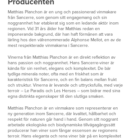
Producenten
Matthias Planchon är en ung och passionerad vinmakare
från Sancerre, som genom sitt engagemang och sin
noggrannhet har etablerat sig som en ledande aktör inom
regionen. Vid 31 års ålder har Matthias redan en
imponerande bakgrund, där han haft förmånen att vara
lärling hos den välrenommerade Alphonse Mellot, en av de
mest respekterade vinmakarna i Sancerre.
Vinerna från Matthias Planchon är en direkt reflektion av
hans passion och noggrannhet. Hans Sancerre-viner är
kända för sin renhet, elegans och komplexitet. De bär
tydliga minerala noter, ofta med en friskhet som är
karakteristisk för Sancerre, och en fin balans mellan frukt
och struktur. Vinerna är levande och uttrycksfulla, med varje
terroir – Le Paradis och Les Herses – som bidrar med sina
egna distinkta egenskaper till den slutliga smaken.
Matthias Planchon är en vinmakare som representerar en
ny generation inom Sancerre, där kvalitet, hållbarhet och
respekt för naturen går hand i hand. Genom sitt noggrant
arbetade ekologiska och biodynamiska tillvägagångssätt
producerar han viner som fångar essensen av regionens
terroir. Hans eleganta och rena viner bär på en komplexitet