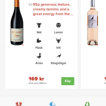
95p generous texture,
creamy tannins and a
great energy from the ...
Nöt
Lamm
Fläsk
Vilt
Anka
Skogsfågel
169 kr
Köp
Ord. pris 199 kr
O