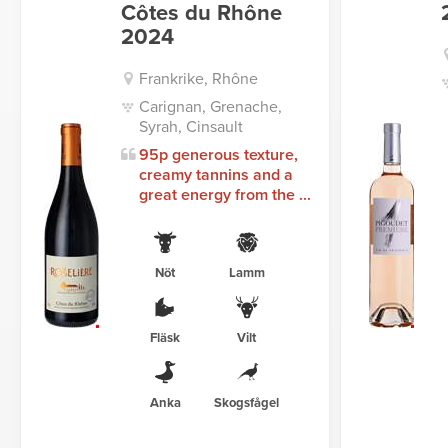
Côtes du Rhône
2024
Frankrike, Rhône
Carignan, Grenache,
Syrah, Cinsault
95p generous texture,
creamy tannins and a
great energy from the ...
Nöt
Lamm
Fläsk
Vilt
Anka
Skogsfågel