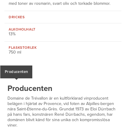
med toner av rosmarin, svart oliv och torkade blommor.
DRICKES
ALKOHOLHALT
13%
FLASKSTORLEK
750 ml
Producenten
Producenten
Domaine de Trévallon är en kultförklarad vinproducent
belägen i hjärtat av Provence, vid foten av Alpilles-bergen
nära Saint-Étienne-du-Grès. Grundat 1973 av Eloi Dürrbach
på hans fars, konstnären René Dürrbachs, egendom, har
domänen blivit känd för sina unika och kompromisslösa
viner.