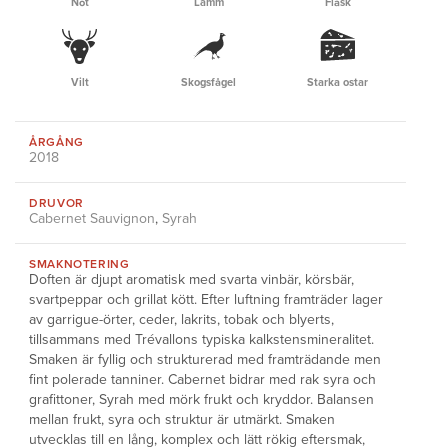
Nöt
Lamm
Fläsk
Vilt
Skogsfågel
Starka ostar
ÅRGÅNG
2018
DRUVOR
Cabernet Sauvignon
,
Syrah
SMAKNOTERING
Doften är djupt aromatisk med svarta vinbär, körsbär,
svartpeppar och grillat kött. Efter luftning framträder lager
av garrigue-örter, ceder, lakrits, tobak och blyerts,
tillsammans med Trévallons typiska kalkstensmineralitet.
Smaken är fyllig och strukturerad med framträdande men
fint polerade tanniner. Cabernet bidrar med rak syra och
grafittoner, Syrah med mörk frukt och kryddor. Balansen
mellan frukt, syra och struktur är utmärkt. Smaken
utvecklas till en lång, komplex och lätt rökig eftersmak,