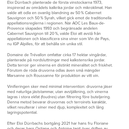
Eloi Dürrbach planterade de första vinstockarna 1973,
inspirerad av områdets kalkrika jordar och mikroklimat. Han
valde att odla en ovanlig blandning av 50 % Cabernet
Sauvignon och 50 % Syrah, vilket gick emot de traditionella
appellationsreglerna i regionen. När AOC Les Baux-de-
Provence skapades 1993 och begränsade andelen
Cabernet Sauvignon till 20 %, valde Eloi att avstå från
appellationen och klassificera sina viner som Vin de Pays,
nu IGP Alpilles, för att behålla sin unika stil.​
Domaine de Trévallon omfattar cirka 17 hektar vingårdar,
planterade på nordsluttningar med kalkstensrika jordar.
Detta terroir ger vinerna en distinkt mineralitet och friskhet.
Förutom de röda druvorna odlas även små mängder
Marsanne och Roussanne för produktion av vitt vin.​
Vinifieringen sker med minimal intervention: druvorna jäser
med naturliga jäststammar, utan avstjälkning, och vinerna
lagras i stora ekfat (foudres) utan filtrering före buteljering.
Denna metod bevarar druvornas och terroirets karaktär,
vilket resulterar i viner med djup, komplexitet och lång
lagringspotential.
Efter Eloi Dürrbachs bortgång 2021 har hans fru Floriane
och deras barn Ostiane och Antoine tagit över driften av