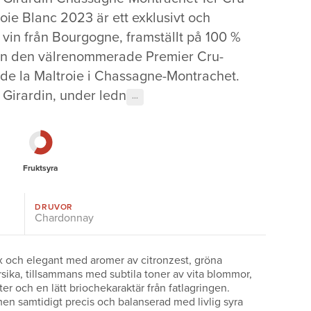
roie Blanc 2023 är ett exklusivt och
tt vin från Bourgogne, framställt på 100 %
n den välrenommerade Premier Cru-
de la Maltroie i Chassagne-Montrachet.
Girardin, under ledn
···
Fruktsyra
DRUVOR
Chardonnay
 och elegant med aromer av citronzest, gröna
rsika, tillsammans med subtila toner av vita blommor,
er och en lätt briochekaraktär från fatlagringen.
men samtidigt precis och balanserad med livlig syra