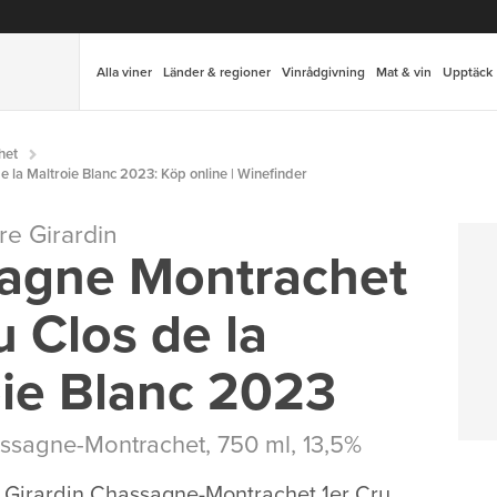
Alla viner
Länder & regioner
Vinrådgivning
Mat & vin
Upptäck
het
 la Maltroie Blanc 2023: Köp online | Winefinder
e Girardin
agne Montrachet
u Clos de la
oie Blanc 2023
ssagne-Montrachet
, 750 ml, 13,5%
 Girardin Chassagne-Montrachet 1er Cru