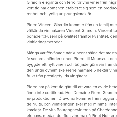
Girardin eleganta och terroirdrivna viner från någ
kort tid har domänen etablerat sig som en produ
renhet och tydlig ursprungskaraktär.
Pierre-Vincent Girardin kommer från en familj med 
välkända vinmakaren Vincent Girardin. Vincent tog
började fokusera på kvalitet framför kvantitet, ge
vinifieringsmetoder.
Många var förvånade när Vincent sålde det mesta a
år senare anländer sonen Pierre till Meursault och s
byggde ett nytt vineri och började göra vin från d
den unge dynamiske Pierre närmare 5 hektar vinma
frukt från prestigefyllda vingårdar.
Pierre har på kort tid gått till att vara en av de
ännu inte certifierad.
Hos Domaine Pierre Girardin l
av produktionen. Druvorna kommer från noggrant
de Nuits, och vinifieringen sker med minimal interv
karaktär. De vita Bourgognevinerna på Chardonna
elegans, medan de röda vinerna på Pinot Noir erbju