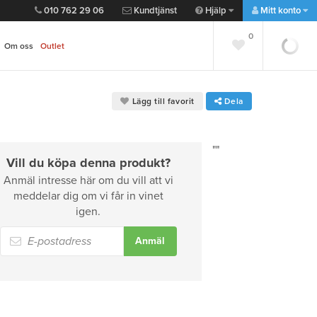
010 762 29 06
Kundtjänst
Hjälp
Mitt konto
0
0
Om oss
Outlet
Lägg till favorit
Dela
""
Vill du köpa denna produkt?
Anmäl intresse här om du vill att vi
meddelar dig om vi får in vinet
igen.
Anmäl