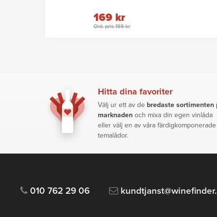
169 kr
Ord. pris 199 kr
Hitta dina favoriter
Välj ur ett av de
bredaste sortimenten
marknaden
och mixa din egen vinlåda
eller välj en av våra färdigkomponerade
temalådor.
010 762 29 06
kundtjanst@winefinder