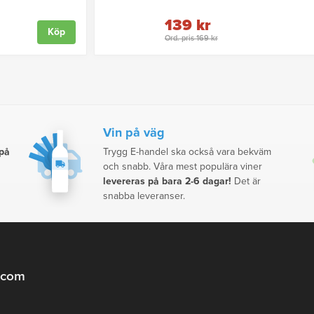
139 kr
Köp
Ord. pris 169 kr
Vin på väg
 på
Trygg E-handel ska också vara bekväm
och snabb. Våra mest populära viner
levereras på bara 2-6 dagar!
Det är
snabba leveranser.
.com