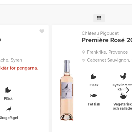
Château Pigoudet
9
Première Rosé 2
Frankrike, Provence
che, Syrah
Cabernet Sauvignon, 
ktär för pengarna.
Fläsk
Kyckling o
kalkon
Fläsk
Fet fisk
Vegetarisk
och sallade
Skogsfågel