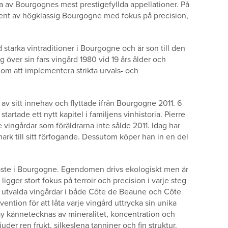
ra av Bourgognes mest prestigefyllda appellationer. På
cent av högklassig Bourgogne med fokus på precision,
starka vintraditioner i Bourgogne och är son till den
 över sin fars vingård 1980 vid 19 års ålder och
nom att implementera strikta urvals- och
v sitt innehav och flyttade ifrån Bourgogne 2011. 6
tartade ett nytt kapitel i familjens vinhistoria. Pierre
e vingårdar som föräldrarna inte sålde 2011. Idag har
rk till sitt förfogande. Dessutom köper han in en del
 hetaste i Bourgogne. Egendomen drivs ekologiskt men är
igger stort fokus på terroir och precision i varje steg
 utvalda vingårdar i både Côte de Beaune och Côte
ention för att låta varje vingård uttrycka sin unika
y kännetecknas av mineralitet, koncentration och
der ren frukt, silkeslena tanniner och fin struktur.