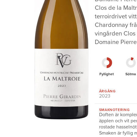
Clos de la Malt
terroirdrivet vi
Chardonnay frå
vingården Clos 
Domaine Pierre 
Fyllighet
Sötma
ÅRGÅNG
2023
SMAKNOTERING
Doften är komplex
äpplen och vit pe
rostade hasselnött
Smaken är fyllig 