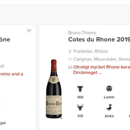
Bruno-Thierry
hône
Cotes du Rhone 201
Frankrike, Rhône
Carignan, Mourvèdre, Grena
lt
Otroligt mycket Rhone-kara
Drickmoget ...
nnins and a
Nöt
Lamm
k
Vilt
Anka
gel