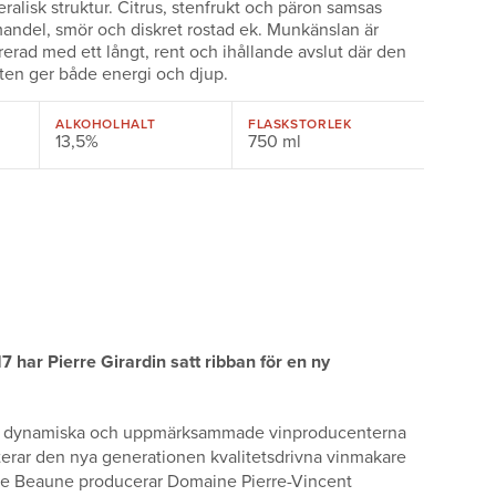
ralisk struktur. Citrus, stenfrukt och päron samsas
ndel, smör och diskret rostad ek. Munkänslan är
rerad med ett långt, rent och ihållande avslut där den
eten ger både energi och djup.
ALKOHOLHALT
FLASKSTORLEK
13,5%
750 ml
 har Pierre Girardin satt ribban för en ny
est dynamiska och uppmärksammade vinproducenterna
erar den nya generationen kvalitetsdrivna vinmakare
e de Beaune producerar Domaine Pierre-Vincent