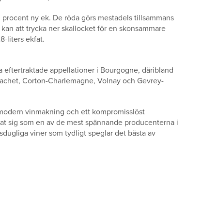
0 procent ny ek. De röda görs mestadels tillsammans
 kan att trycka ner skallocket för en skonsammare
8-liters ekfat.
a eftertraktade appellationer i Bourgogne, däribland
achet, Corton-Charlemagne, Volnay och Gevrey-
 modern vinmakning och ett kompromisslöst
erat sig som en av de mest spännande producenterna i
sdugliga viner som tydligt speglar det bästa av