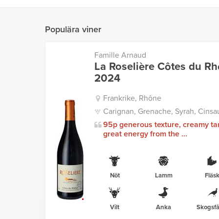
Populära viner
Famille Arnaud
La Roselière Côtes du R
2024
Frankrike, Rhône
Carignan, Grenache, Syrah, Cinsau
95p generous texture, creamy ta
great energy from the ...
Nöt
Lamm
Fläs
Vilt
Anka
Skogsfå