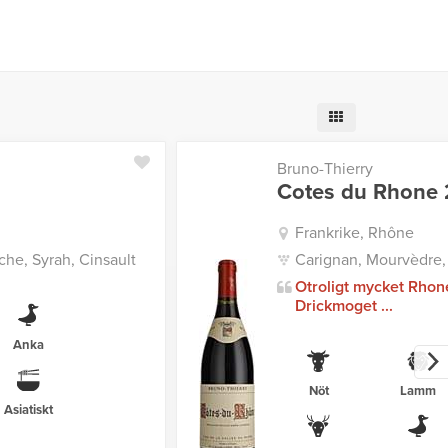
Bruno-Thierry
Cotes du Rhone 
Frankrike, Rhône
he, Syrah, Cinsault
Carignan, Mourvèdre,
Otroligt mycket Rhon
Drickmoget ...
Anka
Nöt
Lamm
Asiatiskt