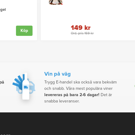
gel
149 kr
Köp
Ord. pris 169 kr
Vin på väg
 på
Trygg E-handel ska också vara bekväm
och snabb. Våra mest populära viner
levereras på bara 2-6 dagar!
Det är
snabba leveranser.