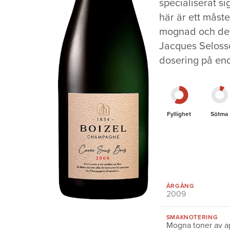
specialiserat s
här är ett måst
mognad och det 
Jacques Selosse
dosering på end
Fyllighet
Sötma
ÅRGÅNG
2009
SMAKNOTERING
Mogna toner av a