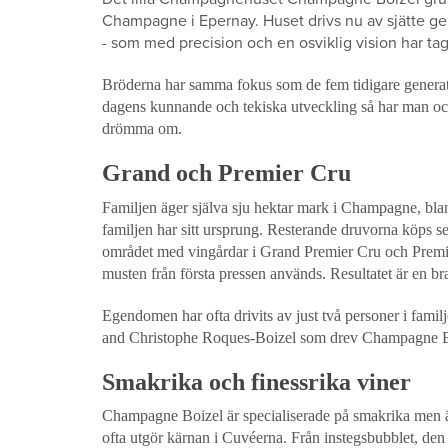
Champagne i Epernay. Huset drivs nu av sjätte ge
- som med precision och en osviklig vision har ta
Bröderna har samma fokus som de fem tidigare generat
dagens kunnande och tekiska utveckling så har man o
drömma om.
Grand och Premier Cru
Familjen äger själva sju hektar mark i Champagne, bla
familjen har sitt ursprung. Resterande druvorna köps s
området med vingårdar i Grand Premier Cru och Premie
musten från första pressen används. Resultatet är en b
Egendomen har ofta drivits av just två personer i famil
and Christophe Roques-Boizel som drev Champagne B
Smakrika och finessrika viner
Champagne Boizel är specialiserade på smakrika men ä
ofta utgör kärnan i Cuvéerna. Från instegsbubblet, den