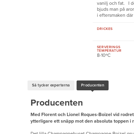
vanilj och fat. 
bjuds man på arom
i eftersmaken där 
DRICKES
SERVERINGS
TEMPERATUR
8-10ºC
Så tycker experterna
Producenten
Producenten
Med Florent och Lionel Roques-Boizel vid rodre
ytterligare ett snäpp mot den absoluta toppen i 
Det lilla Champagnehuset Champagne Boizel grun