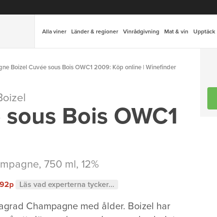
Alla viner
Länder & regioner
Vinrådgivning
Mat & vin
Upptäck
e Boizel Cuvée sous Bois OWC1 2009: Köp online | Winefinder
oizel
 sous Bois OWC1
ampagne
, 750 ml, 12%
92p
Läs vad experterna tycker...
tlagrad Champagne med ålder. Boizel har