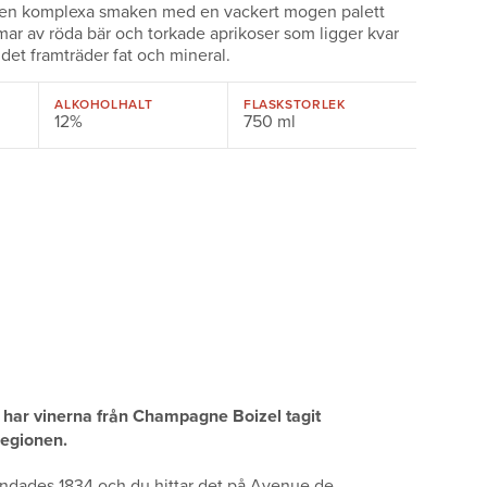
I den komplexa smaken med en vackert mogen palett
ar av röda bär och torkade aprikoser som ligger kvar
det framträder fat och mineral.
ALKOHOLHALT
FLASKSTORLEK
12%
750 ml
t har vinerna från Champagne Boizel tagit
regionen.
dades 1834 och du hittar det på Avenue de