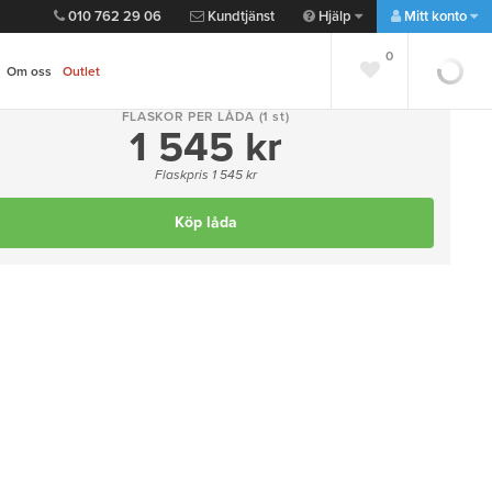
010 762 29 06
Kundtjänst
Hjälp
Mitt konto
0
0
Om oss
Outlet
FLASKOR PER LÅDA
(1 st)
1 545 kr
Lägg till favorit
Dela
Flaskpris 1 545 kr
""
Köp låda