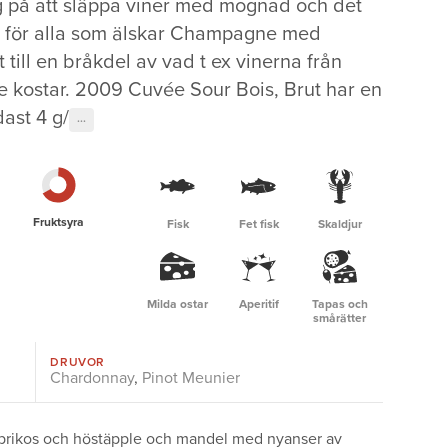
ig på att släppa viner med mognad och det
e för alla som älskar Champagne med
till en bråkdel av vad t ex vinerna från
 kostar. 2009 Cuvée Sour Bois, Brut har en
ast 4 g/
···
Fruktsyra
Fisk
Fet fisk
Skaldjur
Milda ostar
Aperitif
Tapas och
smårätter
DRUVOR
Chardonnay
,
Pinot Meunier
prikos och höstäpple och mandel med nyanser av