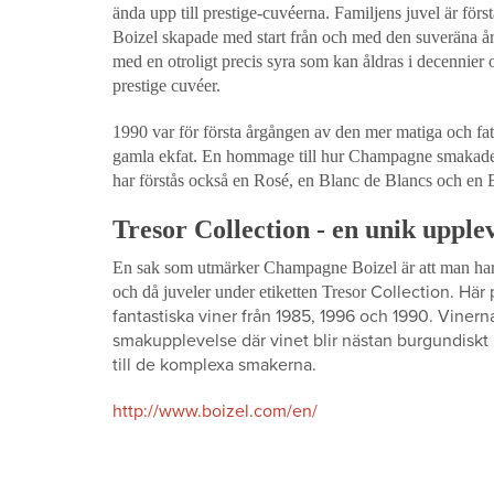
ända upp till prestige-cuvéerna. Familjens juvel är förs
Boizel skapade med start från och med den suveräna 
med en otroligt precis syra som kan åldras i decennier
prestige cuvéer.
1990 var för första årgången av den mer matiga och fa
gamla ekfat. En hommage till hur Champagne smakade
har förstås också en Rosé, en Blanc de Blancs och en B
Tresor Collection - en unik upple
En sak som utmärker Champagne Boizel är att man har m
Collection. Här
och då juveler under etiketten Tresor
fantastiska viner från 1985, 1996 och 1990. Vinern
smakupplevelse där vinet blir nästan burgundiskt i 
till de komplexa smakerna.
http://www.boizel.com/en/