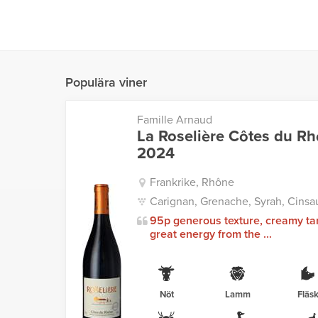
Populära viner
Famille Arnaud
La Roselière Côtes du R
2024
Frankrike, Rhône
Carignan, Grenache, Syrah, Cinsau
95p generous texture, creamy ta
great energy from the ...
Nöt
Lamm
Fläs