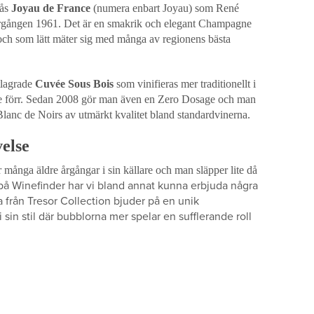
tås
Joyau de France
(numera enbart Joyau) som René
årgången 1961. Det är en smakrik och elegant Champagne
 och som lätt mäter sig med många av regionens bästa
tlagrade
Cuvée Sous Bois
som vinifieras mer traditionellt i
 förr. Sedan 2008 gör man även en Zero Dosage och man
lanc de Noirs av utmärkt kvalitet bland standardvinerna.
velse
ånga äldre årgångar i sin källare och man släpper lite då
 på Winefinder har vi bland annat kunna erbjuda några
a från Tresor Collection bjuder på en unik
sin stil där bubblorna mer spelar en sufflerande roll