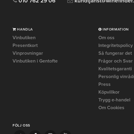
010 762 29 06
kundtjanst@winefinder
HANDLA
INFORMATION
Vinbutiken
Om oss
Presentkort
Integritetspolicy
Vinprovningar
Så fungerar det
Vinbutiken i Gentofte
Frågor och Svar
Kvalitetsgaranti
Personlig vinråd
Press
Köpvillkor
Trygg e-handel
Om Cookies
FÖLJ OSS