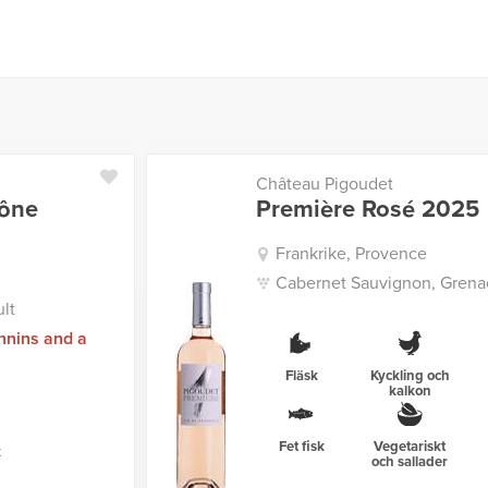
Château Pigoudet
hône
Première Rosé 2025
Frankrike, Provence
Cabernet Sauvignon, Grenac
lt
nnins and a
Fläsk
Kyckling och
kalkon
Fet fisk
Vegetariskt
k
och sallader