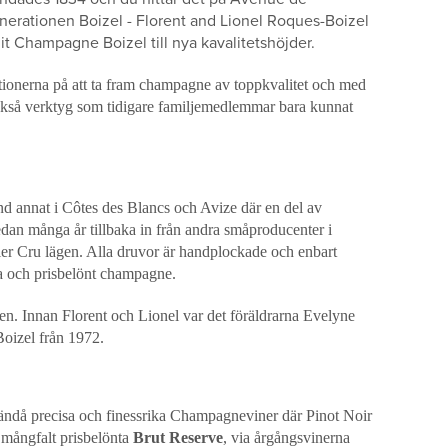
nerationen Boizel - Florent and Lionel Roques-Boizel
git Champagne Boizel till nya kavalitetshöjder.
ionerna på att ta fram champagne av toppkvalitet och med
ckså verktyg som tidigare familjemedlemmar bara kunnat
nd annat i Côtes des Blancs och Avize där en del av
edan många år tillbaka in från andra småproducenter i
r Cru lägen. Alla druvor är handplockade och enbart
ra och prisbelönt champagne.
jen. Innan Florent och Lionel var det föräldrarna Evelyne
oizel från 1972.
ndå precisa och finessrika Champagneviner där Pinot Noir
 mångfalt prisbelönta
Brut Reserve
, via årgångsvinerna