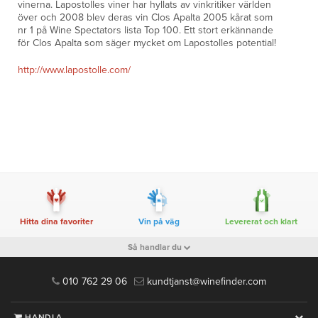
vinerna. Lapostolles viner har hyllats av vinkritiker världen
över och 2008 blev deras vin Clos Apalta 2005 kårat som
nr 1 på Wine Spectators lista Top 100. Ett stort erkännande
för Clos Apalta som säger mycket om Lapostolles potential!
http://www.lapostolle.com/
Hitta dina favoriter
Vin på väg
Levererat och klart
Så handlar du
010 762 29 06
kundtjanst@winefinder.com
HANDLA