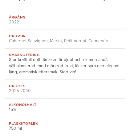
ÅRGÅNG
2022
DRUVOR
Cabernet Sauvignon
,
Merlot
,
Petit Verdot
,
Carmenère
SMAKNOTERING
Stor kraftfull doft. Smaken är djupt och rik men ändå
välbalanserad med mörkröd frukt, läcker syra och elegant
lång, aromatisk eftersmak. Stort vin!
DRICKES
2025-2040
ALKOHOLHALT
15%
FLASKSTORLEK
750 ml