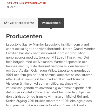
SERVERINGS
TEMPERATUR
16-18ºC
Så tycker experterna
Producenten
Producenten
Lapostolle ägs av Marnier-Lapostolle familjen som bland
annat också äger den världsberömda likören Grand Marnier.
Familjen har dock varit involverad inom vinproduktion i
generationer med utgångspunkt i Loire i Frankrike. Det
hela började med att Alexandra Marnier-Lapostolle och
hennes man Cyril de Bournet betagna av den berömda
området Apalta i Colchagua Valley. Lapostolle grundades
1994 och familjen har haft samma kompromisslösa strävan
efter kvalitet som gjort likörmärket till en världssuccé.
Visionen är lika enkel som ambitiös: att skapa viner i
världsklass genom att använda sig av fransk expertis och
det unika klimatet i Chile. Från start har man tagit hjälp av
den världsberömde franske vinmakaren Michel Rolland.
Sedan årgång 2011 brukas markerna 100% ekologiskt och
biodynamiskt på alla vinerna förutom Casa- och Canto