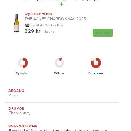
Crystallum Wines
THE AGNES CHARDONNAY 2025
Sydafrika Walker Bay
329 kr
/ flaska
Köp här
Fyllighet
Sötma
Fruktsyra
ÅRGÅNG
2022
DRUVOR
Chardonnay
SMAKNOTERING
Finstämd doft med inslag av äpple, citrus, vita blommor