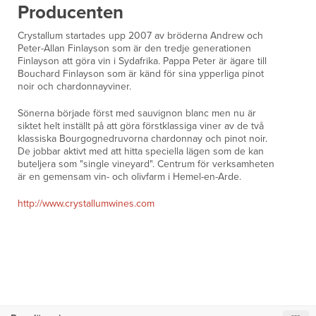
Producenten
Crystallum startades upp 2007 av bröderna Andrew och
Peter-Allan Finlayson som är den tredje generationen
Finlayson att göra vin i Sydafrika. Pappa Peter är ägare till
Bouchard Finlayson som är känd för sina ypperliga pinot
noir och chardonnayviner.
Sönerna började först med sauvignon blanc men nu är
siktet helt inställt på att göra förstklassiga viner av de två
klassiska Bourgognedruvorna chardonnay och pinot noir.
De jobbar aktivt med att hitta speciella lägen som de kan
buteljera som "single vineyard". Centrum för verksamheten
är en gemensam vin- och olivfarm i Hemel-en-Arde.
http://www.crystallumwines.com