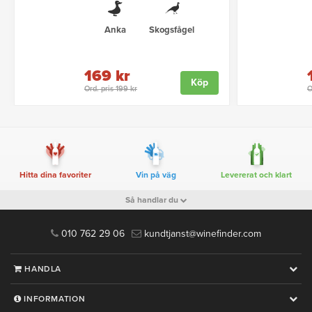
Anka
Skogsfågel
169 kr
Köp
Ord. pris 199 kr
O
Hitta dina favoriter
Vin på väg
Levererat och klart
Så handlar du
010 762 29 06
kundtjanst@winefinder.com
HANDLA
INFORMATION