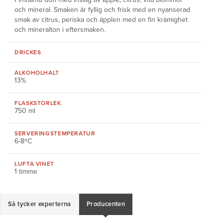
och mineral. Smaken är fyllig och frisk med en nyanserad
smak av citrus, periska och äpplen med en fin krämighet
och mineralton i eftersmaken.
DRICKES
ALKOHOLHALT
13%
FLASKSTORLEK
750 ml
SERVERINGS
TEMPERATUR
6-8ºC
LUFTA VINET
1 timme
Så tycker experterna
Producenten