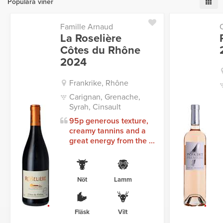
Populära viner
Famille Arnaud
La Roselière
Côtes du Rhône
2024
Frankrike, Rhône
Carignan, Grenache,
Syrah, Cinsault
95p generous texture,
creamy tannins and a
great energy from the ...
Nöt
Lamm
Fläsk
Vilt