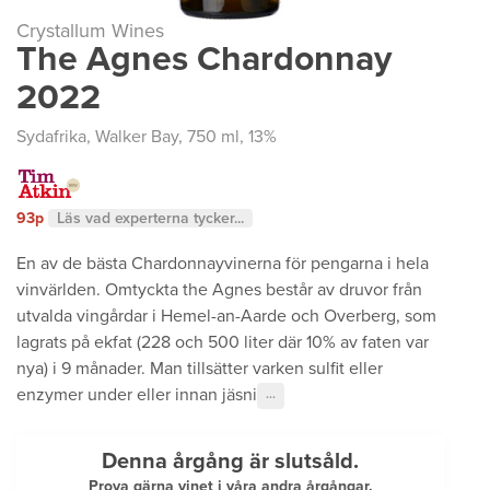
Crystallum Wines
The Agnes Chardonnay
2022
Sydafrika
,
Walker Bay
, 750 ml, 13%
93p
Läs vad experterna tycker...
En av de bästa Chardonnayvinerna för pengarna i hela
vinvärlden. Omtyckta the Agnes består av druvor från
utvalda vingårdar i Hemel-an-Aarde och Overberg, som
lagrats på ekfat (228 och 500 liter där 10% av faten var
nya) i 9 månader. Man tillsätter varken sulfit eller
enzymer under eller innan jäsni
···
Denna årgång är slutsåld.
Prova gärna vinet i våra andra årgångar.