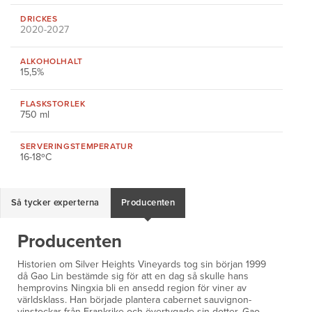
DRICKES
2020-2027
ALKOHOLHALT
15,5%
FLASKSTORLEK
750 ml
SERVERINGS
TEMPERATUR
16-18ºC
Så tycker experterna
Producenten
Producenten
Historien om Silver Heights Vineyards tog sin början 1999
då Gao Lin bestämde sig för att en dag så skulle hans
hemprovins Ningxia bli en ansedd region för viner av
världsklass. Han började plantera cabernet sauvignon-
vinstockar från Frankrike och övertygade sin dotter, Gao