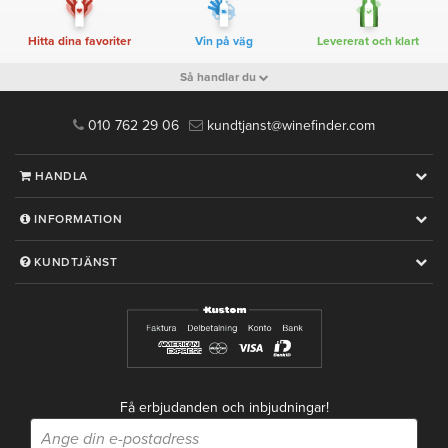
Hitta dina favoriter
Vin på väg
Levererat och klart
Så handlar du
010 762 29 06
kundtjanst@winefinder.com
HANDLA
INFORMATION
KUNDTJÄNST
Få erbjudanden och inbjudningar!