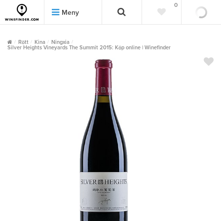
0
0
Meny
Rött
Kina
Ningxia
Silver Heights Vineyards The Summit 2015: Köp online | Winefinder
""