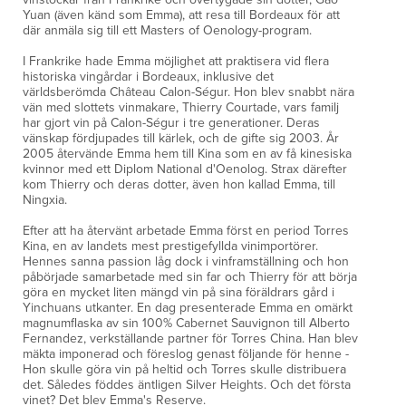
Yuan (även känd som Emma), att resa till Bordeaux för att
där anmäla sig till ett Masters of Oenology-program.
I Frankrike hade Emma möjlighet att praktisera vid flera
historiska vingårdar i Bordeaux, inklusive det
världsberömda Château Calon-Ségur. Hon blev snabbt nära
vän med slottets vinmakare, Thierry Courtade, vars familj
har gjort vin på Calon-Ségur i tre generationer. Deras
vänskap fördjupades till kärlek, och de gifte sig 2003. År
2005 återvände Emma hem till Kina som en av få kinesiska
kvinnor med ett Diplom National d'Oenolog. Strax därefter
kom Thierry och deras dotter, även hon kallad Emma, till
Ningxia.
Efter att ha återvänt arbetade Emma först en period Torres
Kina, en av landets mest prestigefyllda vinimportörer.
Hennes sanna passion låg dock i vinframställning och hon
påbörjade samarbetade med sin far och Thierry för att börja
göra en mycket liten mängd vin på sina föräldrars gård i
Yinchuans utkanter. En dag presenterade Emma en omärkt
magnumflaska av sin 100% Cabernet Sauvignon till Alberto
Fernandez, verkställande partner för Torres China. Han blev
mäkta imponerad och föreslog genast följande för henne -
Hon skulle göra vin på heltid och Torres skulle distribuera
det. Således föddes äntligen Silver Heights. Och det första
vinet? Det blev Emma's Reserve.