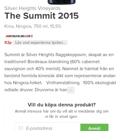
Silver Heights Vineyards
The Summit 2015
Kina
,
Ningxia
, 750 ml, 15,5%
92p
Läs vad experterna tycker...
Summit är Silver Heights flaggskeppsvin, skapat av en
traditionell Bordeaux-blandning (60% cabernet
sauvignon och 40% merlot). Namnet är hämtat från en
berömd forntida kinesisk dikt som representerar andan
hos Ningxia-folket. Vinframställning 100% ekologiskt
odlade druvor. Druvorna är han
···
Vill du köpa denna produkt?
Anmäl intresse här om du vill att vi meddelar dig om
vi får in vinet igen.
Anmäl