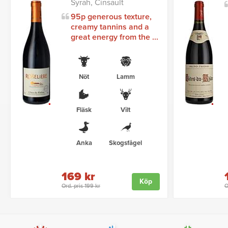
Syrah, Cinsault
95p generous texture,
creamy tannins and a
great energy from the ...
Nöt
Lamm
Fläsk
Vilt
Anka
Skogsfågel
169 kr
Köp
Ord. pris 199 kr
O