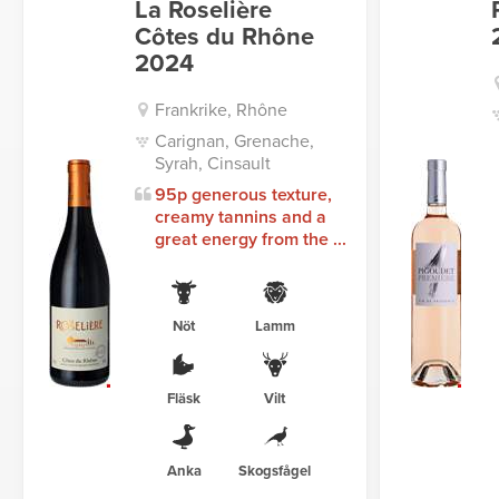
La Roselière
Côtes du Rhône
2024
Frankrike, Rhône
Carignan, Grenache,
Syrah, Cinsault
95p generous texture,
creamy tannins and a
great energy from the ...
Nöt
Lamm
Fläsk
Vilt
Anka
Skogsfågel