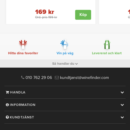
169 kr
Köp
Ord. pris 199 kr
O
Hitta dina favoriter
Vin på väg
Levererat och klart
Så handlar du
010 762 29 06
kundtjanst@winefinder.com
HANDLA
INFORMATION
KUNDTJÄNST