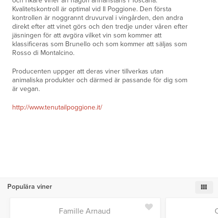
och rikare viner än någon annanstans i Toscana.
Kvalitetskontroll är optimal vid Il Poggione. Den första
kontrollen är noggrannt druvurval i vingården, den andra
direkt efter att vinet görs och den tredje under våren efter
jäsningen för att avgöra vilket vin som kommer att
klassificeras som Brunello och som kommer att säljas som
Rosso di Montalcino.
Producenten uppger att deras viner tillverkas utan
animaliska produkter och därmed är passande för dig som
är vegan.
http://www.tenutailpoggione.it/
Populära viner
Famille Arnaud