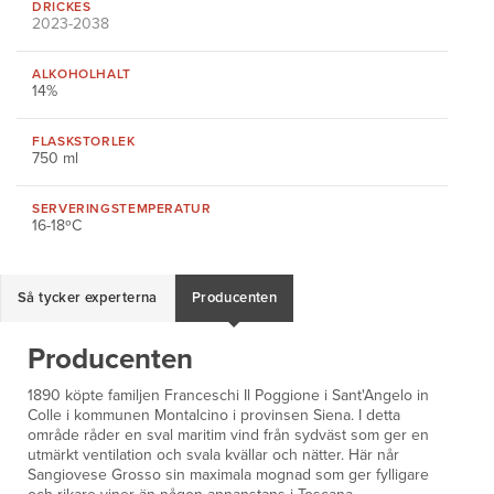
DRICKES
2023-2038
ALKOHOLHALT
14%
FLASKSTORLEK
750 ml
SERVERINGS
TEMPERATUR
16-18ºC
Så tycker experterna
Producenten
Producenten
1890 köpte familjen Franceschi Il Poggione i Sant'Angelo in
Colle i kommunen Montalcino i provinsen Siena. I detta
område råder en sval maritim vind från sydväst som ger en
utmärkt ventilation och svala kvällar och nätter. Här når
Sangiovese Grosso sin maximala mognad som ger fylligare