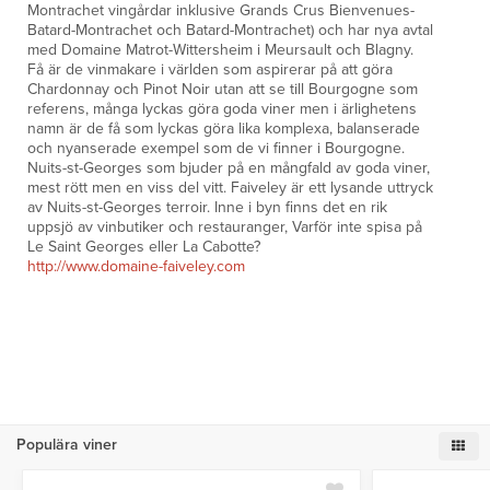
Montrachet vingårdar inklusive Grands Crus Bienvenues-
Batard-Montrachet och Batard-Montrachet) och har nya avtal
med Domaine Matrot-Wittersheim i Meursault och Blagny.
Få är de vinmakare i världen som aspirerar på att göra
Chardonnay och Pinot Noir utan att se till Bourgogne som
referens, många lyckas göra goda viner men i ärlighetens
namn är de få som lyckas göra lika komplexa, balanserade
och nyanserade exempel som de vi finner i Bourgogne.
Nuits-st-Georges som bjuder på en mångfald av goda viner,
mest rött men en viss del vitt. Faiveley är ett lysande uttryck
av Nuits-st-Georges terroir. Inne i byn finns det en rik
uppsjö av vinbutiker och restauranger, Varför inte spisa på
Le Saint Georges eller La Cabotte?
http://www.domaine-faiveley.com
Populära viner