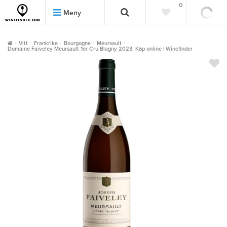
0
0
Meny
Vitt
Frankrike
Bourgogne
Meursault
Domaine Faiveley Meursault 1er Cru Blagny 2023: Köp online | Winefinder
""