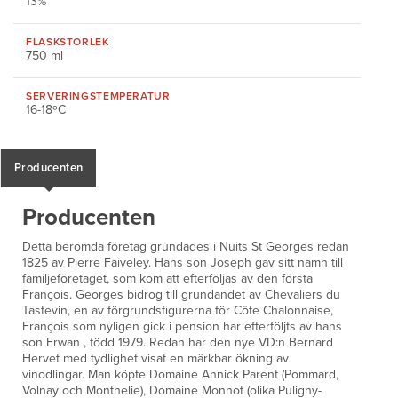
13%
FLASKSTORLEK
750 ml
SERVERINGS
TEMPERATUR
16-18ºC
Producenten
Producenten
Detta berömda företag grundades i Nuits St Georges redan
1825 av Pierre Faiveley. Hans son Joseph gav sitt namn till
familjeföretaget, som kom att efterföljas av den första
François. Georges bidrog till grundandet av Chevaliers du
Tastevin, en av förgrundsfigurerna för Côte Chalonnaise,
François som nyligen gick i pension har efterföljts av hans
son Erwan , född 1979. Redan har den nye VD:n Bernard
Hervet med tydlighet visat en märkbar ökning av
vinodlingar. Man köpte Domaine Annick Parent (Pommard,
Volnay och Monthelie), Domaine Monnot (olika Puligny-