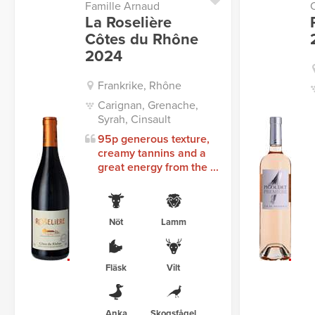
Famille Arnaud
La Roselière
Côtes du Rhône
2024
Frankrike, Rhône
Carignan, Grenache,
Syrah, Cinsault
95p generous texture,
creamy tannins and a
great energy from the ...
Nöt
Lamm
Fläsk
Vilt
Anka
Skogsfågel