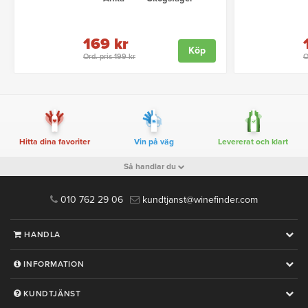
169 kr
Köp
Ord. pris 199 kr
O
Hitta dina favoriter
Vin på väg
Levererat och klart
Så handlar du
010 762 29 06
kundtjanst@winefinder.com
HANDLA
INFORMATION
KUNDTJÄNST