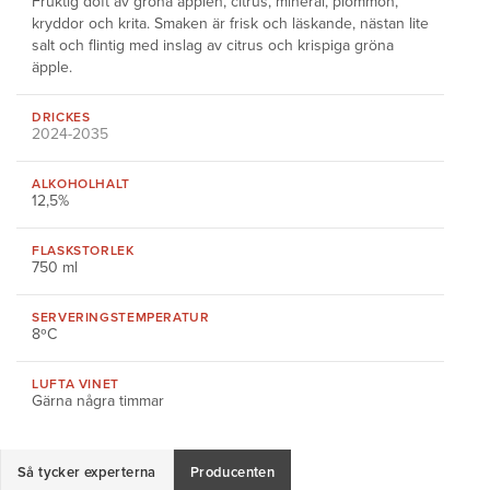
Fruktig doft av gröna äpplen, citrus, mineral, plommon,
kryddor och krita. Smaken är frisk och läskande, nästan lite
salt och flintig med inslag av citrus och krispiga gröna
äpple.
DRICKES
2024-2035
ALKOHOLHALT
12,5%
FLASKSTORLEK
750 ml
SERVERINGS
TEMPERATUR
8ºC
LUFTA VINET
Gärna några timmar
Så tycker experterna
Producenten