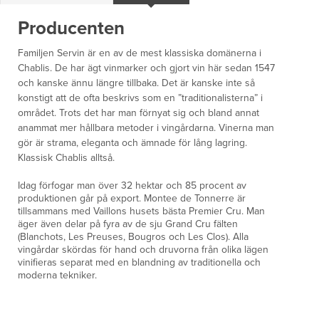
Producenten
Familjen Servin är en av de mest klassiska domänerna i
Chablis. De har ägt vinmarker och gjort vin här sedan 1547
och kanske ännu längre tillbaka. Det är kanske inte så
konstigt att de ofta beskrivs som en ”traditionalisterna” i
området. Trots det har man förnyat sig och bland annat
anammat mer hållbara metoder i vingårdarna. Vinerna man
gör är strama, eleganta och ämnade för lång lagring.
Klassisk Chablis alltså.
Idag förfogar man över 32 hektar och 85 procent av
produktionen går på export. Montee de Tonnerre är
tillsammans med Vaillons husets bästa Premier Cru. Man
äger även delar på fyra av de sju Grand Cru fälten
(Blanchots, Les Preuses, Bougros och Les Clos). Alla
vingårdar skördas för hand och druvorna från olika lägen
vinifieras separat med en blandning av traditionella och
moderna tekniker.