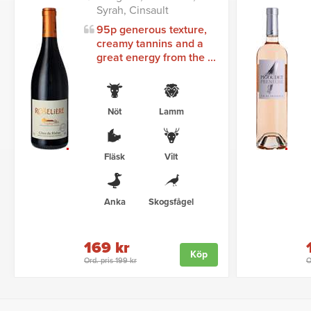
Syrah, Cinsault
95p generous texture,
creamy tannins and a
great energy from the ...
Nöt
Lamm
Fläsk
Vilt
Anka
Skogsfågel
169 kr
Köp
Ord. pris 199 kr
O