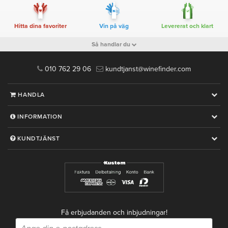
Hitta dina favoriter
Vin på väg
Levererat och klart
Så handlar du
010 762 29 06
kundtjanst@winefinder.com
HANDLA
INFORMATION
KUNDTJÄNST
Få erbjudanden och inbjudningar!