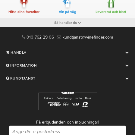
Hitta dina favoriter
Vin på väg
Levererat och klart
Så handlar du
010 762 29 06
kundtjanst@winefinder.com
HANDLA
INFORMATION
KUNDTJÄNST
Få erbjudanden och inbjudningar!