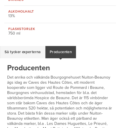
ALKOHOLHALT
13%
FLASKSTORLEK
750 ml
Så tycker experterna
Producenten
Producenten
Det anrika och välkända Bourgognehuset Nuiton-Beaunoy
ägs idag av Caves des Hautes Côtes, ett modernt
kooperativ som ligger vid Route de Pommard i Beaune,
Bourgognes vinhuvudstad, hemstaden för bl.a. det
världsberömda Hospice de Beaune. Det är 115 vinbönder
som står bakom Caves des Hautes Côtes och de äger
tillsammans 520 hektar, så potentialen och möjligheterna är
stora. Det bästa från dessa marker säljs under Nuiton-
Beaunoy etiketten. Man äger också ett pärlband av
välkända marker, bl.a . Les Dames Huguettes, Le Prieuré,