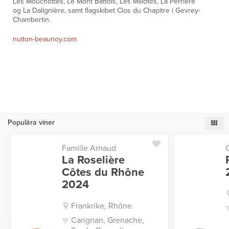
Les Mouchottes, Le Mont Battois, Les Millotes, La Perrière
og La Dalignière, samt flagskibet Clos du Chapitre i Gevrey-
Chambertin.
nuiton-beaunoy.com
Populära viner
Famille Arnaud
La Roselière
Côtes du Rhône
2024
Frankrike, Rhône
Carignan, Grenache,