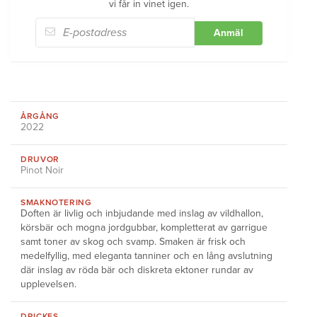
vi får in vinet igen.
Anmäl
ÅRGÅNG
2022
DRUVOR
Pinot Noir
SMAKNOTERING
Doften är livlig och inbjudande med inslag av vildhallon,
körsbär och mogna jordgubbar, kompletterat av garrigue
samt toner av skog och svamp. Smaken är frisk och
medelfyllig, med eleganta tanniner och en lång avslutning
där inslag av röda bär och diskreta ektoner rundar av
upplevelsen.
DRICKES