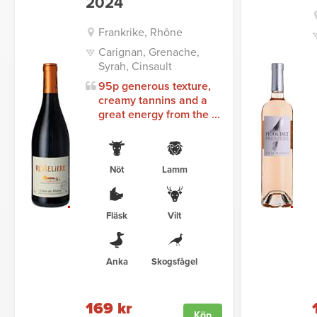
2024
Frankrike, Rhône
Carignan, Grenache,
Syrah, Cinsault
95p generous texture,
creamy tannins and a
great energy from the ...
Nöt
Lamm
Fläsk
Vilt
Anka
Skogsfågel
169 kr
Köp