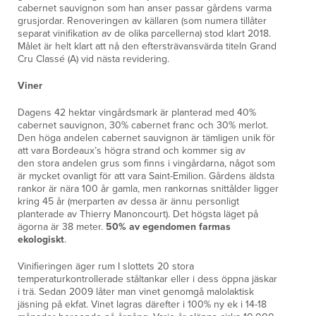
cabernet sauvignon som han anser passar gårdens varma
grusjordar. Renoveringen av källaren (som numera tillåter
separat vinifikation av de olika parcellerna) stod klart 2018.
Målet är helt klart att nå den eftersträvansvärda titeln Grand
Cru Classé (A) vid nästa revidering.
Viner
Dagens 42 hektar vingårdsmark är planterad med 40%
cabernet sauvignon, 30% cabernet franc och 30% merlot.
Den höga andelen cabernet sauvignon är tämligen unik för
att vara Bordeaux’s högra strand och kommer sig av
den stora andelen grus som finns i vingårdarna, något som
är mycket ovanligt för att vara Saint-Emilion. Gårdens äldsta
rankor är nära 100 år gamla, men rankornas snittålder ligger
kring 45 år (merparten av dessa är ännu personligt
planterade av Thierry Manoncourt). Det högsta läget på
ägorna är 38 meter.
50% av egendomen farmas
ekologiskt
.
Vinifieringen äger rum I slottets 20 stora
temperaturkontrollerade ståltankar eller i dess öppna jäskar
i trä. Sedan 2009 låter man vinet genomgå malolaktisk
jäsning på ekfat. Vinet lagras därefter i 100% ny ek i 14-18