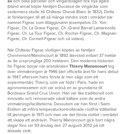
av
och olika parceller och vingårdslägen fick nya ägare
(bland annat köpte familjen Ducasse de vingårdar som
sedermera skulle bli Château Cheval Blanc år 1832). Detta
är förklaringen till att så många mindre slott i området bär
namnet Figeac som tilläggsnamn (exempelvis Ch. Yon-
Figeac, Ch. La Grave Figeac, Ch. Grand Barrail Lamarezelle
Figeac, Ch. La Tour Figeac, Ch. Rocher-Figeac, Ch. Magnan-
Figeac, Ch. Cormeil-Figeac och så vidare).
När Château Figeac slutligen köptes av familjen
Chevremont/Manoncourt år 1892 återstod enbart 37 hektar
av de ursprungliga 200 hektaren. Den moderna historien
för Figeac börjar när aristokraten
Thierry Manoncourt
tog
över vinmakningen år 1946 (det officiella året för hans debut
är 1947 eftersom hans första år mer sågs som ett
experimentår). Thierry, som var född i Paris, hade en
agronomexamen och var också en av grundarna till
Bordeaux Grand Crus Union. Han var lika traditionell som
innovativ och renoverade såväl källare som de andra
vinmakningsfaciliteterna. Dessutom var han först i Saint-
Emilion att införa temperaturkontrollerade rostfria ståltankar
till jäsningen år 1971 och man var det första slottet i området
att skapa ett andravin. Thierry Manoncourt gick bort några
dagar före sin 93-årsdag den 27 augusti 2010 på sitt
älskade slott.