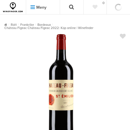
0
0
Meny
Rött
Frankrike
Bordeaux
Château Figeac Château Figeac 2022: Köp online | Winefinder
""