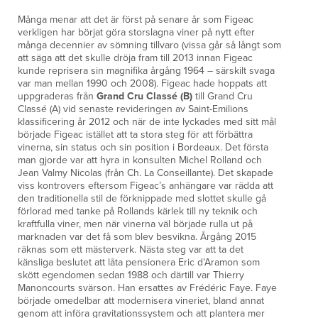
Många menar att det är först på senare år som Figeac
verkligen har börjat göra storslagna viner på nytt efter
många decennier av sömning tillvaro (vissa går så långt som
att säga att det skulle dröja fram till 2013 innan Figeac
kunde reprisera sin magnifika årgång 1964 – särskilt svaga
var man mellan 1990 och 2008). Figeac hade hoppats att
uppgraderas från
Grand Cru Classé (B)
till Grand Cru
Classé (A) vid senaste revideringen av Saint-Emilions
klassificering år 2012 och när de inte lyckades med sitt mål
började Figeac istället att ta stora steg för att förbättra
vinerna, sin status och sin position i Bordeaux. Det första
man gjorde var att hyra in konsulten Michel Rolland och
Jean Valmy Nicolas (från Ch. La Conseillante). Det skapade
viss kontrovers eftersom Figeac’s anhängare var rädda att
den traditionella stil de förknippade med slottet skulle gå
förlorad med tanke på Rollands kärlek till ny teknik och
kraftfulla viner, men när vinerna väl började rulla ut på
marknaden var det få som blev besvikna. Årgång 2015
räknas som ett mästerverk. Nästa steg var att ta det
känsliga beslutet att låta pensionera Eric d’Aramon som
skött egendomen sedan 1988 och därtill var Thierry
Manoncourts svärson. Han ersattes av Frédéric Faye. Faye
började omedelbar att modernisera vineriet, bland annat
genom att införa gravitationssystem och att plantera mer