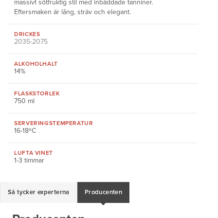
massivt sötfruktig stil med inbäddade tanniner.
Eftersmaken är lång, sträv och elegant.
DRICKES
2035-2075
ALKOHOLHALT
14%
FLASKSTORLEK
750 ml
SERVERINGS
TEMPERATUR
16-18ºC
LUFTA VINET
1-3 timmar
Så tycker experterna
Producenten