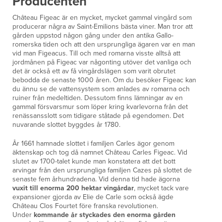
Producenten
Château Figeac är en mycket, mycket gammal vingård som
producerar några av Saint-Emilions bästa viner. Man tror att
gården uppstod någon gång under den antika Gallo-
romerska tiden och att den ursprungliga ägaren var en man
vid man Figeacus. Till och med romarna visste alltså att
jordmånen på Figeac var någonting utöver det vanliga och
det är också ett av få vingårdslägen som varit obrutet
bebodda de senaste 1000 åren. Om du besöker Figeac kan
du ännu se de vattensystem som anlades av romarna och
ruiner från medeltiden. Dessutom finns lämningar av en
gammal försvarsmur som löper kring kvarlevorna från det
renässansslott som tidigare ståtade på egendomen. Det
nuvarande slottet byggdes år 1780.
År 1661 hamnade slottet i familjen Carles ägor genom
äktenskap och tog då namnet Château Carles Figeac. Vid
slutet av 1700-talet kunde man konstatera att det bott
arvingar från den ursprungliga familjen Cazes på slottet de
senaste fem århundradena. Vid denna tid hade ägorna
vuxit till
enorma 200 hektar vingårdar
, mycket tack vare
expansioner gjorda av Elie de Carle som också ägde
Château Clos Fourtet före franska revolutionen.
Under
kommande år styckades den enorma gården