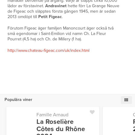
månader beroende på årgång. Varje år släpps cirka 10,000
lådor av förstavinet.
Andravinet
hette förr La Grange Neuve
de Figeac och släpptes första gången 1945, men är sedan
2013 omdöpt till
Petit Figeac
.
Förutom Figeac äger familjen Manoncourt äger också två
små egendomar i Saint-Emilion vid namn Ch. La Fleur
Pourret (4,5 ha) och Ch. de Millery (1 ha).
http://www.chateau-figeac.com/uk/index.html
Populära viner
Famille Arnaud
La Roselière
Côtes du Rhône