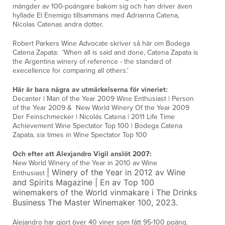
mängder av 100-poängare bakom sig och han driver även
hyllade El Enemigo tillsammans med Adrianna Catena,
Nicolas Catenas andra dotter.
Robert Parkers Wine Advocate skriver så här om Bodega
Catena Zapata: 'When all is said and done, Catena Zapata is
the Argentina winery of reference - the standard of
execellence for comparing all others.'
Här är bara några av utmärkelserna för vineriet:
Decanter | Man of the Year 2009 Wine Enthusiast | Person
of the Year 2009 & New World Winery Of the Year 2009
Der Feinschmecker | Nicolás Catena | 2011 Life Time
Achievement Wine Spectator Top 100 | Bodega Catena
Zapata, six times in Wine Spectator Top 100
Och efter att Alexjandro Vigil anslöt 2007:
New World Winery of the Year in 2010 av Wine
|
Winery of the Year in 2012 av Wine
Enthusiast
and Spirits Magazine
|
En av Top 100
winemakers of the World
vinmakare i The Drinks
Business The Master Winemaker 100, 2023.
Alejandro har gjort över 40 viner som fått 95-100 poäng.