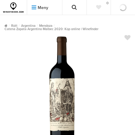
0
0
Meny
Rött
Argentina
Mendoza
Catena Zapata Argentino Malbec 2020: Köp online | Winefinder
""