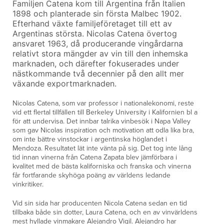
F
amiljen Catena kom till Argentina från Italien
1898 och planterade sin första Malbec 1902.
Efterhand växte familjeföretaget till ett av
Argentinas största. Nicolas Catena övertog
ansvaret 1963, då producerande vingårdarna
relativt stora mängder av vin till den inhemska
marknaden, och därefter fokuserades under
nästkommande två decennier på den allt mer
växande exportmarknaden.
Nicolas Catena, som var professor i nationalekonomi, reste
vid ett flertal tillfällen till Berkeley University i Kalifornien bl a
för att undervisa. Det innbar talrika vinbesök i Napa Valley
som gav Nicolas inspiration och motivation att odla lika bra,
om inte bättre vinstockar i argentinska höglandet i
Mendoza. Resultatet lät inte vänta på sig. Det tog inte lång
tid innan vinerna från Catena Zapata blev jämförbara i
kvalitet med de bästa kaliforniska och franska och vinerna
får fortfarande skyhöga poäng av världens ledande
vinkritiker.
Vid sin sida har producenten Nicola Catena sedan en tid
tillbaka både sin dotter, Laura Catena, och en av vinvärldens
mest hyllade vinmakare Alejandro Vigil. Alejandro har