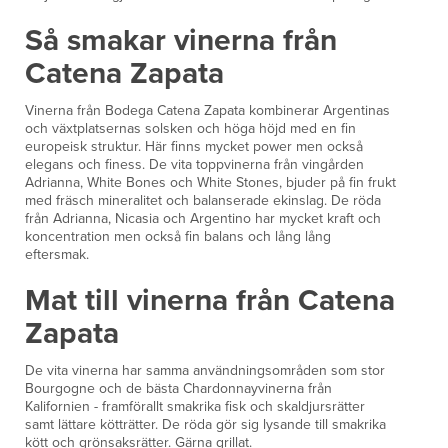
Så smakar vinerna från
Catena Zapata
Vinerna från Bodega Catena Zapata kombinerar Argentinas
och växtplatsernas solsken och höga höjd med en fin
europeisk struktur. Här finns mycket power men också
elegans och finess. De vita toppvinerna från vingården
Adrianna, White Bones och White Stones, bjuder på fin frukt
med fräsch mineralitet och balanserade ekinslag. De röda
från Adrianna, Nicasia och Argentino har mycket kraft och
koncentration men också fin balans och lång lång
eftersmak.
Mat till vinerna från Catena
Zapata
De vita vinerna har samma användningsområden som stor
Bourgogne och de bästa Chardonnayvinerna från
Kalifornien - framförallt smakrika fisk och skaldjursrätter
samt lättare kötträtter. De röda gör sig lysande till smakrika
kött och grönsaksrätter. Gärna grillat.