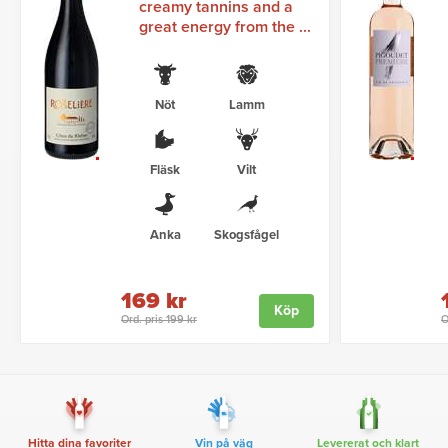
creamy tannins and a
great energy from the ...
Nöt
Lamm
Fläsk
Vilt
Anka
Skogsfågel
169 kr
Köp
Ord. pris 199 kr
O
Hitta dina favoriter
Vin på väg
Levererat och klart