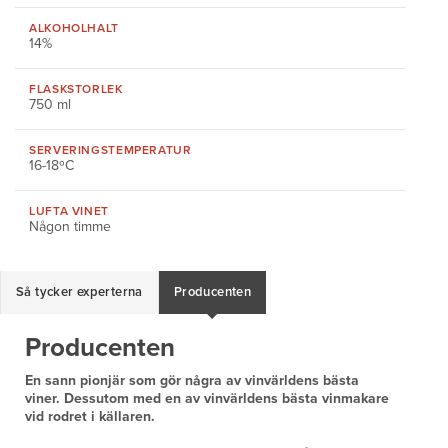
ALKOHOLHALT
14%
FLASKSTORLEK
750 ml
SERVERINGS
TEMPERATUR
16-18ºC
LUFTA VINET
Någon timme
Så tycker experterna
Producenten
Producenten
En sann pionjär som gör några av vinvärldens bästa
viner. Dessutom med en av vinvärldens bästa vinmakare
vid rodret i källaren.