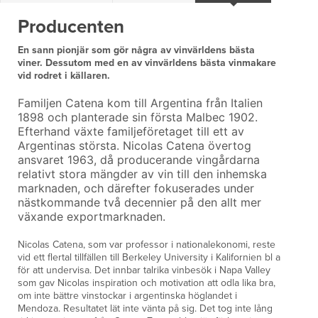
Producenten
En sann pionjär som gör några av vinvärldens bästa
viner. Dessutom med en av vinvärldens bästa vinmakare
vid rodret i källaren.
F
amiljen Catena kom till Argentina från Italien
1898 och planterade sin första Malbec 1902.
Efterhand växte familjeföretaget till ett av
Argentinas största. Nicolas Catena övertog
ansvaret 1963, då producerande vingårdarna
relativt stora mängder av vin till den inhemska
marknaden, och därefter fokuserades under
nästkommande två decennier på den allt mer
växande exportmarknaden.
Nicolas Catena, som var professor i nationalekonomi, reste
vid ett flertal tillfällen till Berkeley University i Kalifornien bl a
för att undervisa. Det innbar talrika vinbesök i Napa Valley
som gav Nicolas inspiration och motivation att odla lika bra,
om inte bättre vinstockar i argentinska höglandet i
Mendoza. Resultatet lät inte vänta på sig. Det tog inte lång