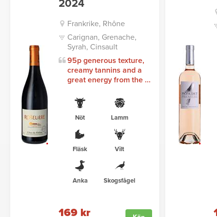
2024
Frankrike, Rhône
Carignan, Grenache,
Syrah, Cinsault
95p generous texture,
creamy tannins and a
great energy from the ...
Nöt
Lamm
Fläsk
Vilt
Anka
Skogsfågel
169 kr