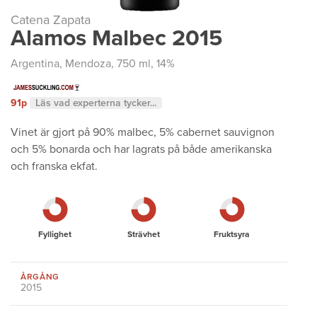
Catena Zapata
Alamos Malbec 2015
Argentina
,
Mendoza
, 750 ml, 14%
91p
Läs vad experterna tycker...
Vinet är gjort på 90% malbec, 5% cabernet sauvignon
och 5% bonarda och har lagrats på både amerikanska
och franska ekfat.
Fyllighet
Strävhet
Fruktsyra
ÅRGÅNG
2015