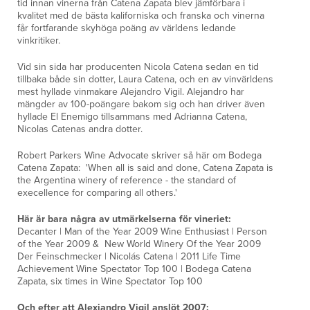
tid innan vinerna från Catena Zapata blev jämförbara i
kvalitet med de bästa kaliforniska och franska och vinerna
får fortfarande skyhöga poäng av världens ledande
vinkritiker.
Vid sin sida har producenten Nicola Catena sedan en tid
tillbaka både sin dotter, Laura Catena, och en av vinvärldens
mest hyllade vinmakare Alejandro Vigil. Alejandro har
mängder av 100-poängare bakom sig och han driver även
hyllade El Enemigo tillsammans med Adrianna Catena,
Nicolas Catenas andra dotter.
Robert Parkers Wine Advocate skriver så här om Bodega
Catena Zapata: 'When all is said and done, Catena Zapata is
the Argentina winery of reference - the standard of
execellence for comparing all others.'
Här är bara några av utmärkelserna för vineriet:
Decanter | Man of the Year 2009 Wine Enthusiast | Person
of the Year 2009 & New World Winery Of the Year 2009
Der Feinschmecker | Nicolás Catena | 2011 Life Time
Achievement Wine Spectator Top 100 | Bodega Catena
Zapata, six times in Wine Spectator Top 100
Och efter att Alexjandro Vigil anslöt 2007: