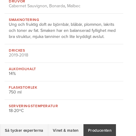
DRUVOR
Cabernet Sauvignon
,
Bonarda
,
Malbec
SMAKNOTERING
Ung och fruktig doft av björnbär, blåbär, plommon, lakrits
och toner av fat. Smaken har en balanserad fyllighet med
bra struktur, mjuka tanniner och lite kryddigt avslut.
DRICKES
2019-2018
ALKOHOLHALT
14%
FLASKSTORLEK
750 ml
SERVERINGS
TEMPERATUR
18-20ºC
Så tycker experterna
Vinet & maten
Producenten