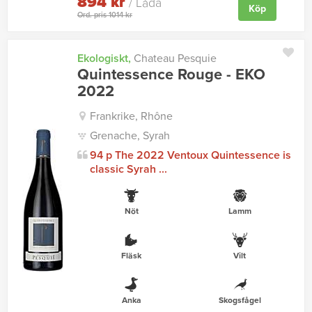
894 kr
/ Låda
Köp
Ord. pris 1014 kr
Ekologiskt,
Chateau Pesquie
Quintessence Rouge - EKO
2022
Frankrike, Rhône
Grenache, Syrah
94 p The 2022 Ventoux Quintessence is
classic Syrah ...
Nöt
Lamm
Fläsk
Vilt
Anka
Skogsfågel