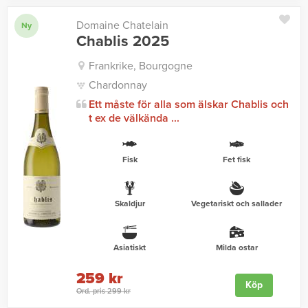
Domaine Chatelain
Ny
Chablis 2025
Frankrike, Bourgogne
Chardonnay
Ett måste för alla som älskar Chablis och
t ex de välkända ...
Fisk
Fet fisk
Skaldjur
Vegetariskt och sallader
Asiatiskt
Milda ostar
259 kr
Köp
Ord. pris 299 kr