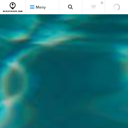
0
0
Meny