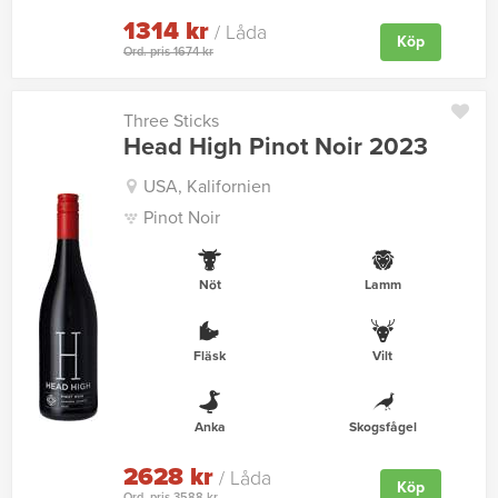
1314 kr
/ Låda
Köp
Ord. pris 1674 kr
Three Sticks
Head High Pinot Noir 2023
USA, Kalifornien
Pinot Noir
Nöt
Lamm
Fläsk
Vilt
Anka
Skogsfågel
2628 kr
/ Låda
Köp
Ord. pris 3588 kr