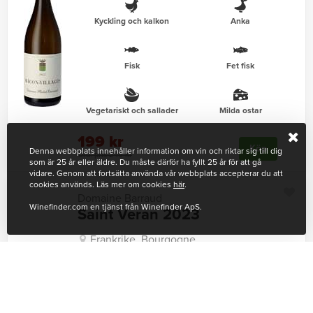
Kyckling och kalkon
Anka
Fisk
Fet fisk
Vegetariskt och sallader
Milda ostar
199 kr
Köp
Denna webbplats innehåller information om vin och riktar sig till dig
Ord. pris 249 kr
som är 25 år eller äldre. Du måste därför ha fyllt 25 år för att gå
vidare. Genom att fortsätta använda vår webbplats accepterar du att
cookies används. Läs mer om cookies
här
.
Domaine Barraud
Winefinder.com en tjänst från Winefinder ApS.
Saint Veran 2023
Frankrike, Bourgogne
Chardonnay
Kyckling och kalkon
Anka