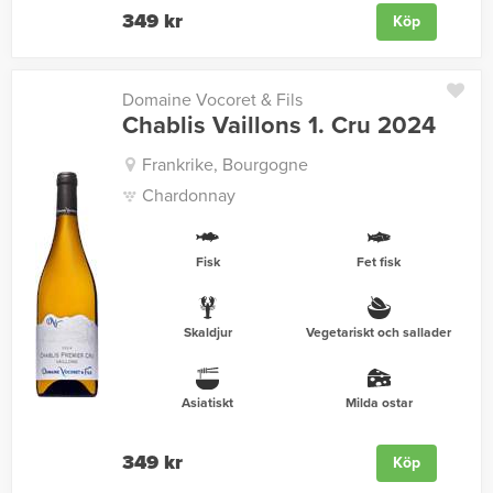
349 kr
Köp
Domaine Vocoret & Fils
Chablis Vaillons 1. Cru 2024
Frankrike, Bourgogne
Chardonnay
Fisk
Fet fisk
Skaldjur
Vegetariskt och sallader
Asiatiskt
Milda ostar
349 kr
Köp