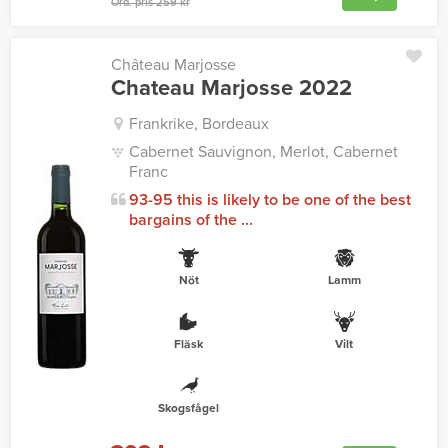
Ord. pris 259 kr
Château Marjosse
Chateau Marjosse 2022
Frankrike, Bordeaux
Cabernet Sauvignon, Merlot, Cabernet
Franc
93-95 this is likely to be one of the best
bargains of the ...
Nöt
Lamm
Fläsk
Vilt
Skogsfågel