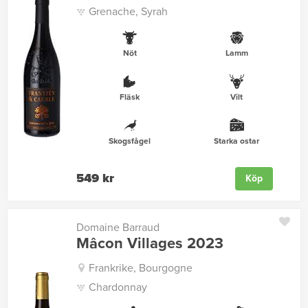
Grenache, Syrah
Nöt
Lamm
Fläsk
Vilt
Skogsfågel
Starka ostar
549 kr
Köp
Domaine Barraud
Mâcon Villages 2023
Frankrike, Bourgogne
Chardonnay