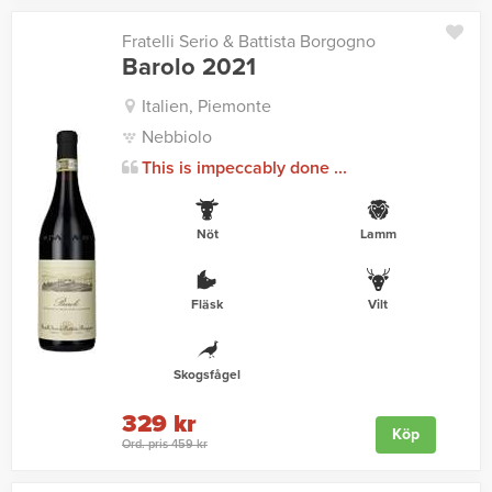
Fratelli Serio & Battista Borgogno
Barolo 2021
Italien, Piemonte
Nebbiolo
This is impeccably done ...
Nöt
Lamm
Fläsk
Vilt
Skogsfågel
329 kr
Köp
Ord. pris 459 kr