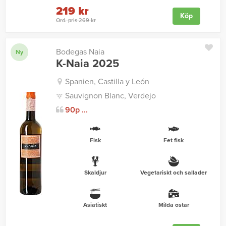
219 kr
Köp
Ord. pris 269 kr
Bodegas Naia
Ny
K-Naia 2025
Spanien, Castilla y León
Sauvignon Blanc, Verdejo
90p ...
Fisk
Fet fisk
Skaldjur
Vegetariskt och sallader
Asiatiskt
Milda ostar