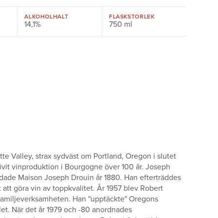
ALKOHOLHALT
FLASKSTORLEK
14,1%
750 ml
e Valley, strax sydväst om Portland, Oregon i slutet
ivit vinproduktion i Bourgogne över 100 år. Joseph
undade Maison Joseph Drouin år 1880. Han efterträddes
 att göra vin av toppkvalitet. År 1957 blev Robert
e familjeverksamheten. Han "upptäckte" Oregons
alet. När det år 1979 och -80 anordnades