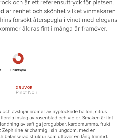
ock och är ett referensuttryck för platsen.
dlar renhet och skönhet vilket vinmakaren
ins försökt återspegla i vinet med elegans
 kommer åldras fint i många år framöver.
t
Fruktsyra
DRUVOR
Pinot Noir
 och avslöjar aromer av nyplockade hallon, citrus
lorala inslag av rosenblad och violer. Smaken är fint
landning av saftiga jordgubbar, kardemumma, frukt
 Zéphirine är charmig i sin ungdom, med en
ch balanserad struktur som utlovar en lång framtid.