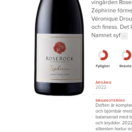
vingården Roser
Zéphirine förme
Véronique Drouh
och finess. Det
Namnet syf
···
Fyllighet
Strävhe
ÅRGÅNG
2022
SMAKNOTERING
Doften är komplex
och björnbär med f
balanserad med b
och kryddor. 2022
silkeslen textur o