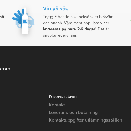
Vin på väg
 på
Trygg E-handel ska också vara bekväm
och snabb. Våra mest populära viner
levereras på bara 2-6 dagar!
Det är
snabba leveranser.
.com
KUNDTJÄNST
Kontakt
Leverans och betalning
Kontaktuppgifter utlämningsställen