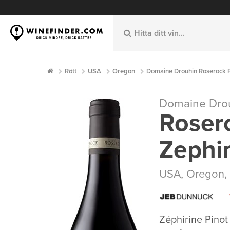
Rött
USA
Oregon
Domaine Drouhin Roserock Pi
Domaine Dro
Rosero
Zephi
USA
,
Oregon
,
Zéphirine Pinot