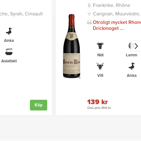
Frankrike, Rhône
he, Syrah, Cinsault
Carignan, Mourvèdre,
Otroligt mycket Rhon
Drickmoget ...
Anka
Nöt
Lamm
Asiatiskt
Vilt
Anka
139 kr
Köp
Ord. pris 169 kr