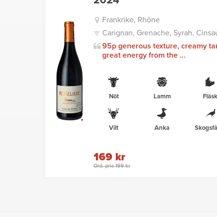
2024
Frankrike, Rhône
Carignan, Grenache, Syrah, Cinsau
95p generous texture, creamy ta
great energy from the ...
Nöt
Lamm
Fläs
Vilt
Anka
Skogsfå
169 kr
Ord. pris 199 kr