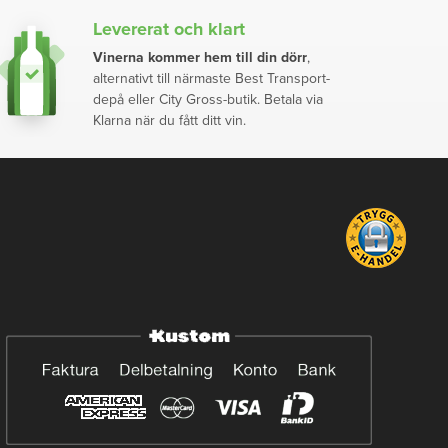
Levererat och klart
Vinerna kommer hem till din dörr
,
alternativt till närmaste Best Transport-
depå eller City Gross-butik. Betala via
Klarna när du fått ditt vin.