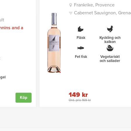
Frankrike, Provence
Cabernet Sauvignon, Grenac
lt
nnins and a
Fläsk
Kyckling och
kalkon
Fet fisk
Vegetariskt
k
och sallader
gel
149 kr
Köp
Ord. pris 169 kr