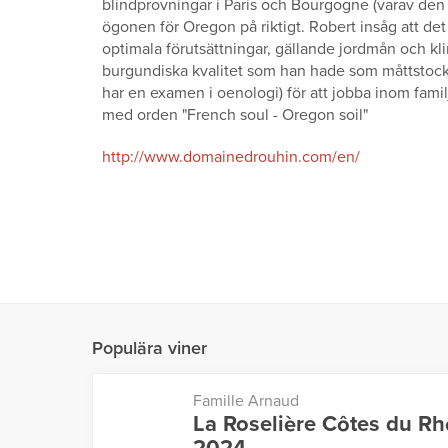
blindprovningar i Paris och Bourgogne (varav den
ögonen för Oregon på riktigt. Robert insåg att de
optimala förutsättningar, gällande jordmån och kli
burgundiska kvalitet som han hade som måttstock
har en examen i oenologi) för att jobba inom fam
med orden "French soul - Oregon soil"
http://www.domainedrouhin.com/en/
Populära viner
Famille Arnaud
La Roselière Côtes du R