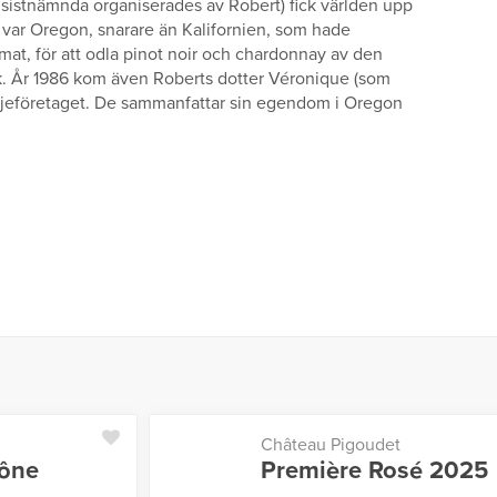
 sistnämnda organiserades av Robert) fick världen upp
t var Oregon, snarare än Kalifornien, som hade
mat, för att odla pinot noir och chardonnay av den
. År 1986 kom även Roberts dotter Véronique (som
iljeföretaget. De sammanfattar sin egendom i Oregon
Château Pigoudet
hône
Première Rosé 2025