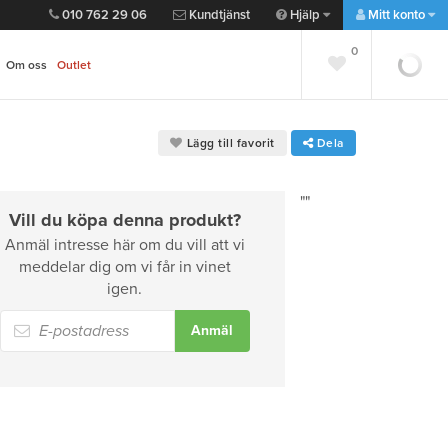
010 762 29 06
Kundtjänst
Hjälp
Mitt konto
0
0
Om oss
Outlet
Lägg till favorit
Dela
""
Vill du köpa denna produkt?
Anmäl intresse här om du vill att vi
meddelar dig om vi får in vinet
igen.
Anmäl