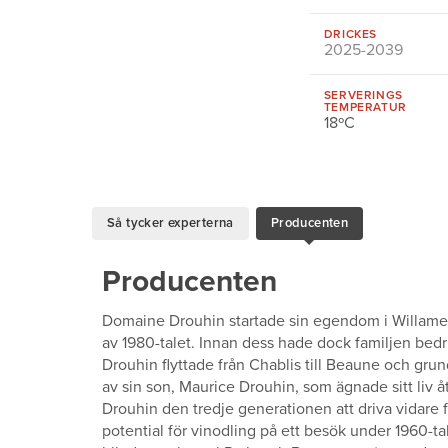
DRICKES
2025-2039
SERVERINGS
TEMPERATUR
18ºC
Så tycker experterna
Producenten
Producenten
Domaine Drouhin startade sin egendom i Willamett
av 1980-talet. Innan dess hade dock familjen bedr
Drouhin flyttade från Chablis till Beaune och gr
av sin son, Maurice Drouhin, som ägnade sitt liv åt
Drouhin den tredje generationen att driva vidar
potential för vinodling på ett besök under 1960-t