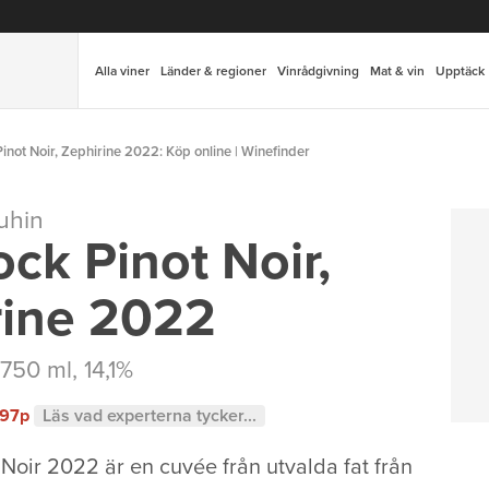
Alla viner
Länder & regioner
Vinrådgivning
Mat & vin
Upptäck
not Noir, Zephirine 2022: Köp online | Winefinder
uhin
ck Pinot Noir,
rine 2022
 750 ml, 14,1%
97p
Läs vad experterna tycker...
 Noir 2022 är en cuvée från utvalda fat från