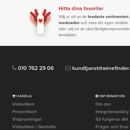
Hitta dina favoriter
Välj ur ett av de
bredaste sortimenten
marknaden
och mixa din egen vinlåda
eller välj en av våra färdigkomponerade
temalådor.
010 762 29 06
kundtjanst@winefinder
HANDLA
INFORMATION
Vinbutiken
Om oss
Presentkort
Integritetspolicy
Vinprovningar
Så fungerar det
Vinbutiken i Gentofte
Frågor och Svar