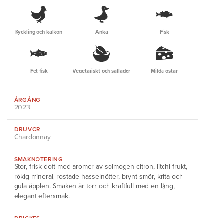
Kyckling och kalkon
Anka
Fisk
Fet fisk
Vegetariskt och sallader
Milda ostar
ÅRGÅNG
2023
DRUVOR
Chardonnay
SMAKNOTERING
Stor, frisk doft med aromer av solmogen citron, litchi frukt,
rökig mineral, rostade hasselnötter, brynt smör, krita och
gula äpplen. Smaken är torr och kraftfull med en lång,
elegant eftersmak.