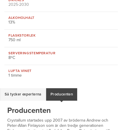
DRICKES
2025-2030
ALKOHOLHALT
13%
FLASKSTORLEK
750 ml
SERVERINGS
TEMPERATUR
8ºC
LUFTA VINET
1 timme
Så tycker experterna
Producenten
Producenten
Crystallum startades upp 2007 av bröderna Andrew och
Peter-Allan Finlayson som är den tredje generationen