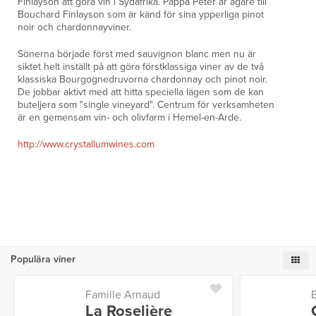
Finlayson att göra vin i Sydafrika. Pappa Peter är ägare till
Bouchard Finlayson som är känd för sina ypperliga pinot
noir och chardonnayviner.
Sönerna började först med sauvignon blanc men nu är
siktet helt inställt på att göra förstklassiga viner av de två
klassiska Bourgognedruvorna chardonnay och pinot noir.
De jobbar aktivt med att hitta speciella lägen som de kan
buteljera som "single vineyard". Centrum för verksamheten
är en gemensam vin- och olivfarm i Hemel-en-Arde.
http://www.crystallumwines.com
Populära viner
Famille Arnaud
La Roselière