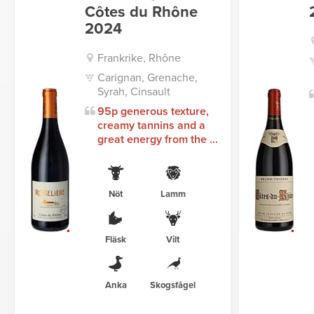
Côtes du Rhône
2024
Frankrike, Rhône
Carignan, Grenache,
Syrah, Cinsault
95p generous texture,
creamy tannins and a
great energy from the ...
Nöt
Lamm
Fläsk
Vilt
Anka
Skogsfågel