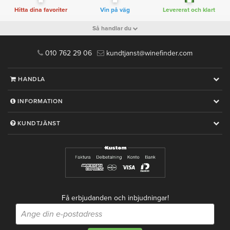
Hitta dina favoriter
Vin på väg
Levererat och klart
Så handlar du
010 762 29 06
kundtjanst@winefinder.com
HANDLA
INFORMATION
KUNDTJÄNST
Få erbjudanden och inbjudningar!