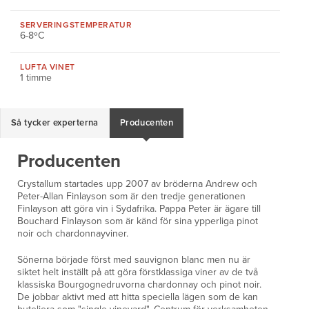
SERVERINGS
TEMPERATUR
6-8ºC
LUFTA VINET
1 timme
Så tycker experterna
Producenten
Producenten
Crystallum startades upp 2007 av bröderna Andrew och
Peter-Allan Finlayson som är den tredje generationen
Finlayson att göra vin i Sydafrika. Pappa Peter är ägare till
Bouchard Finlayson som är känd för sina ypperliga pinot
noir och chardonnayviner.
Sönerna började först med sauvignon blanc men nu är
siktet helt inställt på att göra förstklassiga viner av de två
klassiska Bourgognedruvorna chardonnay och pinot noir.
De jobbar aktivt med att hitta speciella lägen som de kan