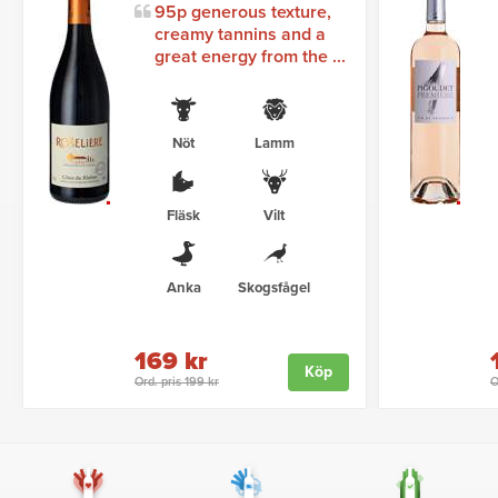
95p generous texture,
creamy tannins and a
great energy from the ...
Nöt
Lamm
Fläsk
Vilt
Anka
Skogsfågel
169 kr
Köp
Ord. pris 199 kr
O