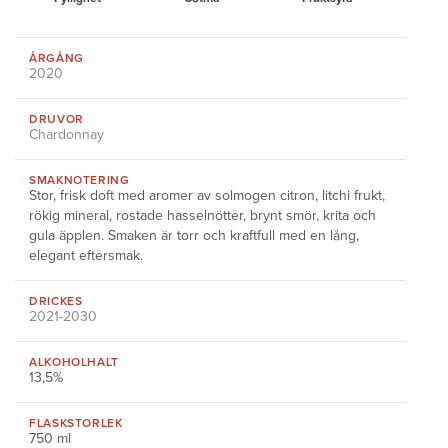
ÅRGÅNG
2020
DRUVOR
Chardonnay
SMAKNOTERING
Stor, frisk doft med aromer av solmogen citron, litchi frukt,
rökig mineral, rostade hasselnötter, brynt smör, krita och
gula äpplen. Smaken är torr och kraftfull med en lång,
elegant eftersmak.
DRICKES
2021-2030
ALKOHOLHALT
13,5%
FLASKSTORLEK
750 ml