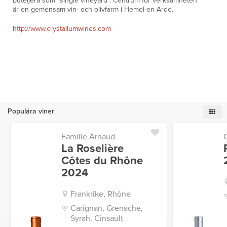
buteljera som "single vineyard". Centrum för verksamheten
är en gemensam vin- och olivfarm i Hemel-en-Arde.
http://www.crystallumwines.com
Populära viner
Famille Arnaud
La Roselière
Côtes du Rhône
2024
Frankrike, Rhône
Carignan, Grenache,
Syrah, Cinsault