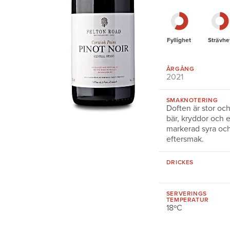
Fyllighet
Strävhe
ÅRGÅNG
2021
SMAKNOTERING
Doften är stor oc
bär, kryddor och 
markerad syra och
eftersmak.
DRICKES
SERVERINGS
TEMPERATUR
18ºC