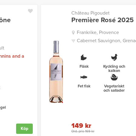
Château Pigoudet
hône
Première Rosé 2025
Frankrike, Provence
Cabernet Sauvignon, Grenac
lt
nnins and a
Fläsk
Kyckling och
kalkon
Fet fisk
Vegetariskt
k
och sallader
gel
149 kr
Köp
Ord. pris 169 kr