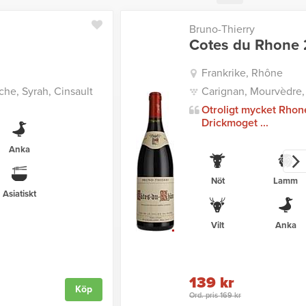
Bruno-Thierry
Cotes du Rhone 
Frankrike, Rhône
he, Syrah, Cinsault
Carignan, Mourvèdre,
Otroligt mycket Rhon
Drickmoget ...
Anka
Nöt
Lamm
Asiatiskt
Vilt
Anka
139 kr
Köp
Ord. pris 169 kr