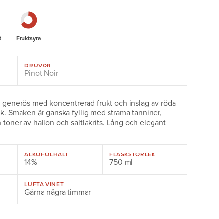
t
Fruktsyra
DRUVOR
Pinot Noir
h generös med koncentrerad frukt och inslag av röda
ek. Smaken är ganska fyllig med strama tanniner,
 toner av hallon och saltlakrits. Lång och elegant
ALKOHOLHALT
FLASKSTORLEK
14%
750 ml
LUFTA VINET
Gärna några timmar