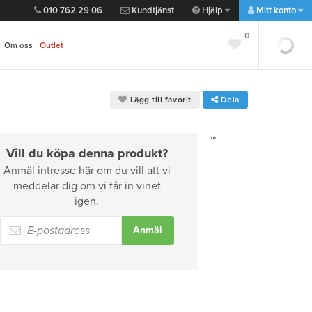
010 762 29 06
Kundtjänst
Hjälp
Mitt konto
0
0
Om oss
Outlet
Lägg till favorit
Dela
""
Vill du köpa denna produkt?
Anmäl intresse här om du vill att vi
meddelar dig om vi får in vinet
igen.
Anmäl