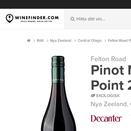
Rött
Nya Zeeland
Central Otago
Felton Road P
Felton Road
Pinot 
Point
EKOLOGISK
Nya Zeeland
,