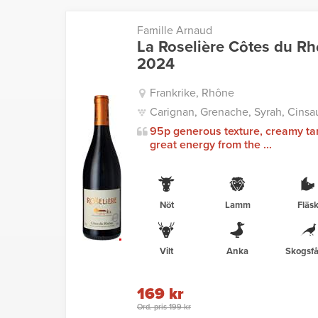
Famille Arnaud
La Roselière Côtes du R
2024
Frankrike, Rhône
Carignan, Grenache, Syrah, Cinsau
95p generous texture, creamy ta
great energy from the ...
Nöt
Lamm
Fläs
Vilt
Anka
Skogsfå
169 kr
Ord. pris 199 kr