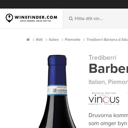
Rött
Italien
Piemonte
Trediberri Barbera d´Alb
Trediberri
Barbe
Italien
,
Piemon
Druvorna komme
som omger byn T