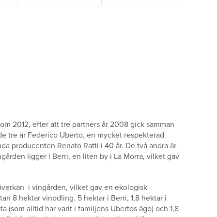
 som 2012, efter att tre partners år 2008 gick samman
 de tre är Federico Uberto, en mycket respekterad
a producenten Renato Ratti i 40 år. De två andra är
rden ligger i Berri, en liten by i La Morra, vilket gav
påverkan i vingården, vilket gav en ekologisk
n 8 hektar vinodling. 5 hektar i Berri, 1,8 hektar i
 (som alltid har varit i familjens Ubertos ägo) och 1,8