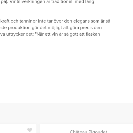
på). Vintillverkningen är traditionell med lång
r kraft och tanniner inte tar över den elegans som är så
sade produktion gör det möjligt att göra precis den
a uttrycker det: "När ett vin är så gott att flaskan
Château Pigoudet