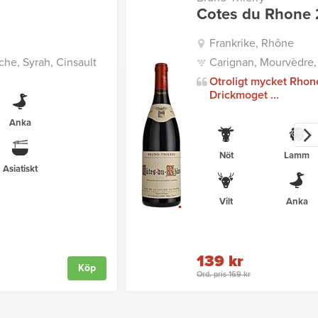
Cotes du Rhone 
Frankrike, Rhône
he, Syrah, Cinsault
Carignan, Mourvèdre,
Otroligt mycket Rhon
Drickmoget ...
Anka
Nöt
Lamm
Asiatiskt
Vilt
Anka
139 kr
Köp
Ord. pris 169 kr