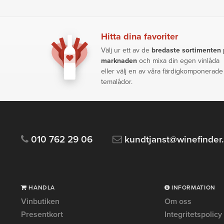
Hitta dina favoriter
Välj ur ett av de
bredaste sortimenten
marknaden
och mixa din egen vinlåda
eller välj en av våra färdigkomponerade
temalådor.
010 762 29 06
kundtjanst@winefinder
HANDLA
INFORMATION
Vinbutiken
Om oss
Presentkort
Integritetspolicy