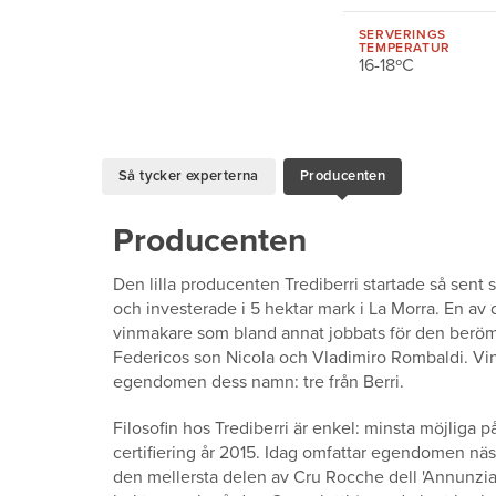
SERVERINGS
TEMPERATUR
16-18ºC
Så tycker experterna
Producenten
Producenten
Den lilla producenten Trediberri startade så sent
och investerade i 5 hektar mark i La Morra. En av
vinmakare som bland annat jobbats för den berömd
Federicos son Nicola och Vladimiro Rombaldi. Vingå
egendomen dess namn: tre från Berri.
Filosofin hos Trediberri är enkel: minsta möjliga 
certifiering år 2015. Idag omfattar egendomen nästa
den mellersta delen av Cru Rocche dell 'Annunziata