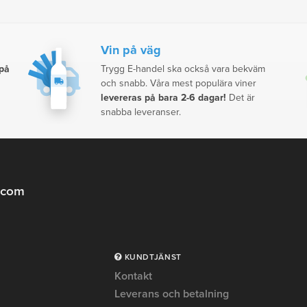
Vin på väg
 på
Trygg E-handel ska också vara bekväm
och snabb. Våra mest populära viner
levereras på bara 2-6 dagar!
Det är
snabba leveranser.
.com
KUNDTJÄNST
Kontakt
Leverans och betalning