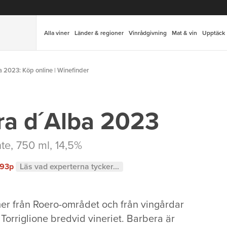
Alla viner
Länder & regioner
Vinrådgivning
Mat & vin
Upptäck
a 2023: Köp online | Winefinder
ra d´Alba 2023
te
, 750 ml, 14,5%
93p
Läs vad experterna tycker...
r från Roero-området och från vingårdar
orriglione bredvid vineriet. Barbera är