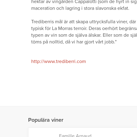
hektar av vingården Cappalotti (som de hyrt in sig 
maceration och lagring i stora slavonska ekfat.
Trediberris mål är att skapa uttrycksfulla viner, dä
typisk för La Morras terroir. Deras oerhört begrän
typen av vin som de själva älskar. Eller som de själv
töms på nolltid, då vi har gjort vårt jobb."
http://www.trediberri.com
Populära viner
Famille Arnaud