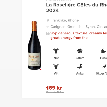
La Roselière Côtes du R
2024
Frankrike, Rhône
Carignan, Grenache, Syrah, Cinsau
95p generous texture, creamy ta
great energy from the ...
Nöt
Lamm
Fläs
Vilt
Anka
Skogsfå
169 kr
Ord. pris 199 kr