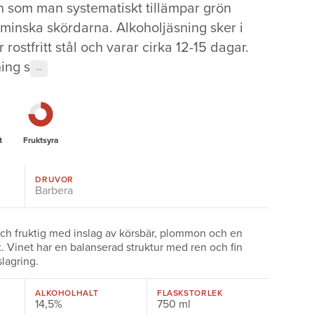
 som man systematiskt tillämpar grön
t minska skördarna. Alkoholjäsning sker i
 rostfritt stål och varar cirka 12-15 dagar.
ing s
···
t
Fruktsyra
DRUVOR
Barbera
och fruktig med inslag av körsbär, plommon och en
t. Vinet har en balanserad struktur med ren och fin
slagring.
ALKOHOLHALT
FLASKSTORLEK
14,5%
750 ml