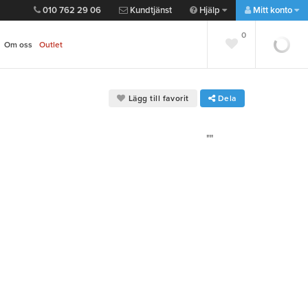
010 762 29 06
Kundtjänst
Hjälp
Mitt konto
0
0
Om oss
Outlet
Lägg till favorit
Dela
""