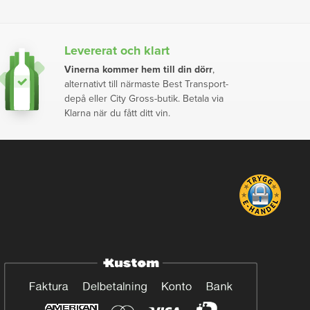
Levererat och klart
Vinerna kommer hem till din dörr
,
alternativt till närmaste Best Transport-
depå eller City Gross-butik. Betala via
Klarna när du fått ditt vin.