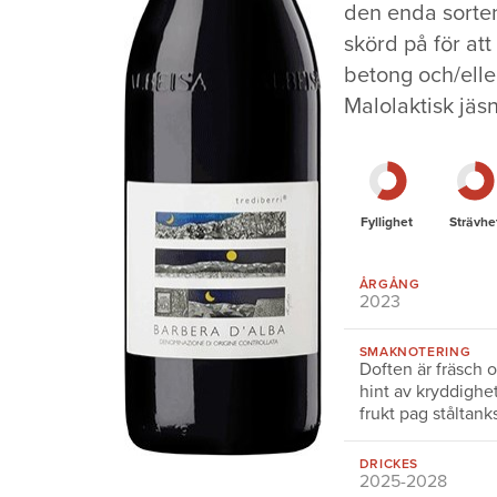
den enda sorten
skörd på för at
betong och/eller
Malolaktisk jäsn
Fyllighet
Strävhe
ÅRGÅNG
2023
SMAKNOTERING
Doften är fräsch 
hint av kryddighe
frukt pag ståltank
DRICKES
2025-2028