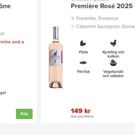
hône
Première Rosé 2025
Frankrike, Provence
Cabernet Sauvignon, Grenac
lt
nnins and a
Fläsk
Kyckling och
kalkon
Fet fisk
Vegetariskt
k
och sallader
gel
149 kr
Köp
Ord. pris 169 kr