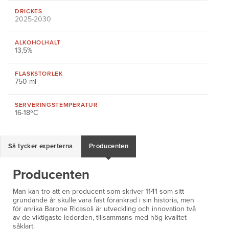
DRICKES
2025-2030
ALKOHOLHALT
13,5%
FLASKSTORLEK
750 ml
SERVERINGS
TEMPERATUR
16-18ºC
Så tycker experterna
Producenten
Producenten
Man kan tro att en producent som skriver 1141 som sitt
grundande år skulle vara fast förankrad i sin historia, men
för anrika Barone Ricasoli är utveckling och innovation två
av de viktigaste ledorden, tillsammans med hög kvalitet
såklart.