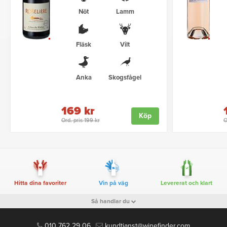
Nöt
Lamm
Fläsk
Vilt
Anka
Skogsfågel
169 kr
Köp
Ord. pris 199 kr
O
Hitta dina favoriter
Vin på väg
Levererat och klart
Så handlar du
010 762 29 06
kundtjanst@winefinder.com