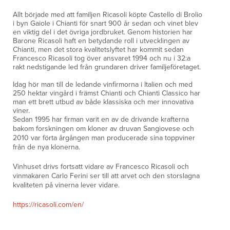
Allt började med att familjen Ricasoli köpte Castello di Brolio
i byn Gaiole i Chianti för snart 900 år sedan och vinet blev
en viktig del i det övriga jordbruket. Genom historien har
Barone Ricasoli haft en betydande roll i utvecklingen av
Chianti, men det stora kvalitetslyftet har kommit sedan
Francesco Ricasoli tog över ansvaret 1994 och nu i 32:a
rakt nedstigande led från grundaren driver familjeföretaget.
Idag hör man till de ledande vinfirmorna i Italien och med
250 hektar vingård i främst Chianti och Chianti Classico har
man ett brett utbud av både klassiska och mer innovativa
viner.
Sedan 1995 har firman varit en av de drivande krafterna
bakom forskningen om kloner av druvan Sangiovese och
2010 var förta årgången man producerade sina toppviner
från de nya klonerna.
Vinhuset drivs fortsatt vidare av Francesco Ricasoli och
vinmakaren Carlo Ferini ser till att arvet och den storslagna
kvaliteten på vinerna lever vidare.
https://ricasoli.com/en/