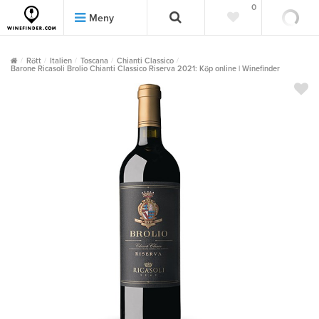
0
0
Meny
Rött
Italien
Toscana
Chianti Classico
Barone Ricasoli Brolio Chianti Classico Riserva 2021: Köp online | Winefinder
""