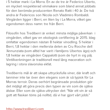
i 5 hektar mark i La Morra. En av de tre är Federico Uberto,
en mycket respekterad vinmakare som bland annat jobbats
för den berömda producenten Renato Ratti i 40 år. De två
andra är Federicos son Nicola och Vladimiro Rombaldi.
Vingården ligger i Berri, en liten by i La Morra, vilket gav
egendomen dess namn: tre från Berri.
Filosofin hos Trediberri är enkel: minsta möjliga påverkan i
vingården, vilket gav en ekologisk certifiering år 2015. Idag
omfattar egendomen nästan 8 hektar vinodling. 5 hektar i
Berri, 1,8 hektar i den mellersta delen av Cru Rocche dell
'Annunziata (som alltid har varit i familjens Ubertos ägo) och
1,8 hektar av vingården Cappalotti (som de hyrt in sig på).
Vintillverkningen är traditionell med lång maceration och
lagring i stora slavonska ekfat.
Trediberris mål är att skapa uttrycksfulla viner, där kraft och
tanniner inte tar över den elegans som är så typisk för La
Morras terroir. Deras oerhört begränsade produktion gör
det möjligt att göra precis den typen av vin som de själva
älskar. Eller som de själva uttrycker det: "När ett vin är så
gott att flaskan töms på nolltid, då vi har gjort vårt jobb."
http://www.trediberri.com