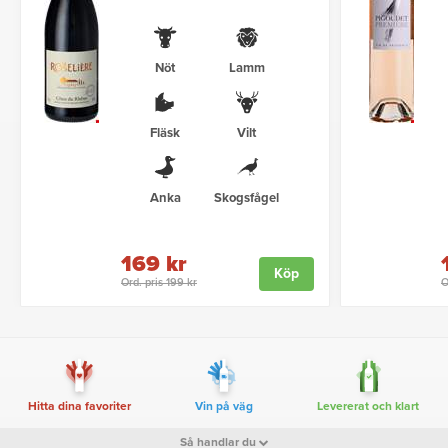
Nöt
Lamm
Fläsk
Vilt
Anka
Skogsfågel
169 kr
Köp
Ord. pris 199 kr
O
Hitta dina favoriter
Vin på väg
Levererat och klart
Så handlar du