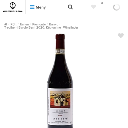
0
0
Meny
Rött
Italien
Piemonte
Barolo
Trediberri Barolo Berri 2020: Köp online | Winefinder
""