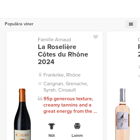
Populära viner
Famille Arnaud
La Roselière
Côtes du Rhône
2024
Frankrike, Rhône
Carignan, Grenache,
Syrah, Cinsault
95p generous texture,
creamy tannins and a
great energy from the ...
Nöt
Lamm