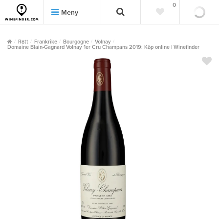
0
0
Meny
Rött
Frankrike
Bourgogne
Volnay
Domaine Blain-Gagnard Volnay 1er Cru Champans 2019: Köp online | Winefinder
""