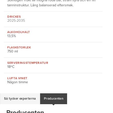
Solmogen frukt av mogna röda bär, stram syra och en fin
tanninstruktur. Lång balanserad eftersmak.
DRICKES
2025-2035
ALKOHOLHALT
13,5%
FLASKSTORLEK
750 ml
SERVERINGS
TEMPERATUR
18ºC
LUFTA VINET
Någon timme
Så tycker experterna
Producenten
Producenten