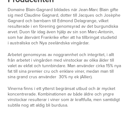
Domaine Blain-Gagnard bildades när Jean-Marc Blain gifte
sig med Claudine Gagnard, dotter till Jacques och Josèphe
Gagnard och barnbarn till Edmond Delagrange, vilket
resulterade i en förening genomsyrad av det burgundiska
arvet. Duon får idag även hjälp av sin son Marc-Antonin,
som har återvänt Frankrike efter att ha tillbringat studietid
i australiska och Nya zeeländska vingårdar.
Arbetet genomsyras av noggrannhet och integritet, i allt
från arbetet i vingården med vinstockar av olika ålder till
valet av ekfat och tunnbindare. Man använder cirka 15% nya
fat till sina premier cru och enklare viner, medan man till
sina grand crus använder 30% ny ek (Allier).
Vinerna finns i ett ytterst begränsat utbud och är mycket
koncentrerade. Kombinationen av både äldre och yngre
vinstockar resulterar i viner som är kraftfulla, men samtidigt
subtila nog att aldig bli burdusa.