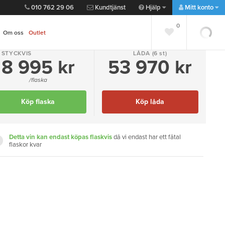
010 762 29 06
Kundtjänst
Hjälp
Mitt konto
0
0
Om oss
Outlet
STYCKVIS
LÅDA
(6 st)
8 995 kr
53 970 kr
Lägg till favorit
Dela
/flaska
Köp flaska
Köp låda
""
Detta vin kan endast köpas flaskvis
då vi endast har ett fåtal
flaskor kvar