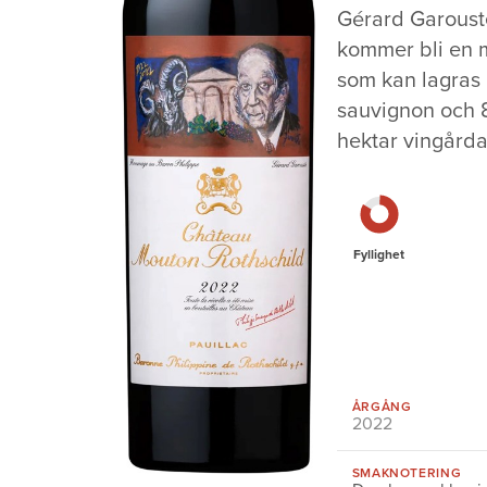
Gérard Garoust
kommer bli en m
som kan lagras
sauvignon och 8
hektar vingård
Fyllighet
ÅRGÅNG
2022
SMAKNOTERING