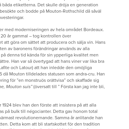
 båda etiketterna. Det skulle dröja en generation
t besökte och bodde på Mouton-Rothschild då såväl
vesteringar.
er med moderniseringen av hela området Bordeaux.
 20 år gammal – tog kontrollen över
tt göra om sättet att producera och sälja vin. Hans
ten av baronens förändringar används av alla
 på denna tid kända för sin ypperliga kvalitet men
ttre. Han var så övertygad att hans viner var lika bra
Lafite och Latour) att han inledde den omöjliga
55 då Mouton tilldelades statusen som andra-cru. Han
cering för ”en monstruös orättvisa” och skaffade sig
ne, Mouton suis”
(översatt till ” Första kan jag inte bli,
 1924 blev han den förste att insistera på att alla
äljas på bulk till négocianter. Detta gav honom total
 närmast revolutionernande. Samma år anlitande han
en. Detta kom att bli startskottet för den tradition