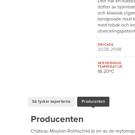
Den har en klassis
dofter av björnbär
och klassisk cigar
beväpnade med kra
med tobak och kry
utvecklingspotent
DRICKES
2038-2098
SERVERINGS
TEMPERATUR
18-20ºC
Så tycker experterna
Producenten
Producenten
Château Mouton-Rothschild är en av de mytomspu