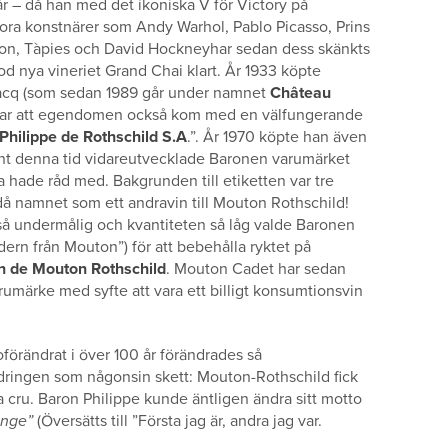
år – då han med det ikoniska V för Victory på
Stora konstnärer som Andy Warhol, Pablo Picasso, Prins
acon, Tàpies och David Hockneyhar sedan dess skänkts
tod nya vineriet Grand Chai klart. År 1933 köpte
acq (som sedan 1989 går under namnet
Château
et var att egendomen också kom med en välfungerande
Philippe de Rothschild S.A
.”. År 1970 köpte han även
nt denna tid vidareutvecklade Baronen varumärket
la hade råd med. Bakgrunden till etiketten var tre
å namnet som ett andravin till Mouton Rothschild!
 så undermålig och kvantiteten så låg valde Baronen
dern från Mouton”) för att bebehålla ryktet på
n de Mouton Rothschild
. Mouton Cadet har sedan
arumärke med syfte att vara ett billigt konsumtionsvin
 oförändrat i över 100 år förändrades så
ringen som någonsin skett: Mouton-Rothschild fick
ta cru. Baron Philippe kunde äntligen ändra sitt motto
ange”
(Översätts till ”Första jag är, andra jag var.