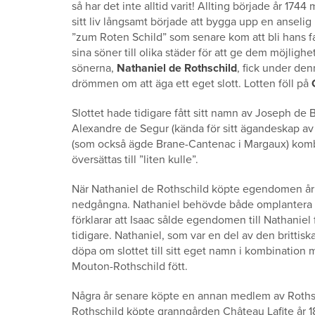
så har det inte alltid varit! Allting började år 1
sitt liv långsamt började att bygga upp en ansel
”zum Roten Schild” som senare kom att bli hans f
sina söner till olika städer för att ge dem möjlig
sönerna,
Nathaniel de Rothschild
, fick under den
drömmen om att äga ett eget slott. Lotten föll på
Slottet hade tidigare fått sitt namn av Joseph d
Alexandre de Segur (kända för sitt ägandeskap av 
(som också ägde Brane-Cantenac i Margaux) kom
översättas till ”liten kulle”.
När Nathaniel de Rothschild köpte egendomen år 
nedgångna. Nathaniel behövde både omplantera v
förklarar att Isaac sålde egendomen till Nathaniel
tidigare. Nathaniel, som var en del av den brittisk
döpa om slottet till sitt eget namn i kombinati
Mouton-Rothschild fött.
Några år senare köpte en annan medlem av Rothsc
Rothschild köpte granngården Château Lafite år 1