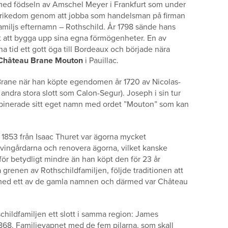
744 med födseln av Amschel Meyer i Frankfurt som under
ig rikedom genom att jobba som handelsman på firman
amiljs efternamn – Rothschild. År 1798 sände hans
het att bygga upp sina egna förmögenheter. En av
na tid ett gott öga till Bordeaux och började nära
Château Brane Mouton
i Pauillac.
e Brane när han köpte egendomen år 1720 av Nicolas-
andra stora slott som Calon-Segur). Joseph i sin tur
binerade sitt eget namn med ordet ”Mouton” som kan
1853 från Isaac Thuret var ägorna mycket
ingårdarna och renovera ägorna, vilket kanske
 för betydligt mindre än han köpt den för 23 år
a grenen av Rothschildfamiljen, följde traditionen att
on med ett av de gamla namnen och därmed var Château
hildfamiljen ett slott i samma region: James
868. Familjevapnet med de fem pilarna, som skall