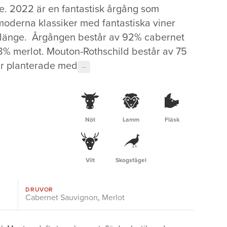
e. 2022 är en fantastisk årgång som
oderna klassiker med fantastiska viner
 länge. Årgången består av 92% cabernet
% merlot. Mouton-Rothschild består av 75
ar planterade med
···
Nöt
Lamm
Fläsk
Vilt
Skogsfågel
DRUVOR
Cabernet Sauvignon
,
Merlot