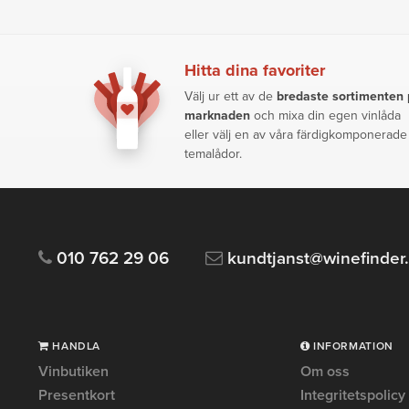
Hitta dina favoriter
Välj ur ett av de
bredaste sortimenten
marknaden
och mixa din egen vinlåda
eller välj en av våra färdigkomponerade
temalådor.
010 762 29 06
kundtjanst@winefinder
HANDLA
INFORMATION
Vinbutiken
Om oss
Presentkort
Integritetspolicy