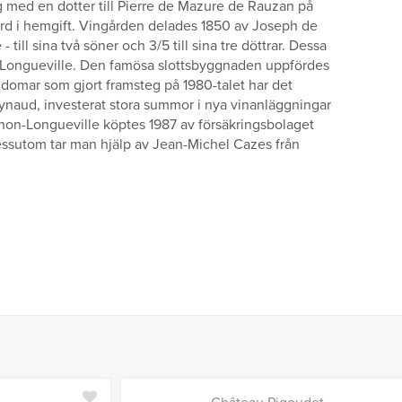
g med en dotter till Pierre de Mazure de Rauzan på
ård i hemgift. Vingården delades 1850 av Joseph de
 till sina två söner och 3/5 till sina tre döttrar. Dessa
n-Longueville. Den famösa slottsbyggnaden uppfördes
ndomar som gjort framsteg på 1980-talet har det
naud, investerat stora summor i nya vinanläggningar
chon-Longueville köptes 1987 av försäkringsbolaget
Dessutom tar man hjälp av Jean-Michel Cazes från