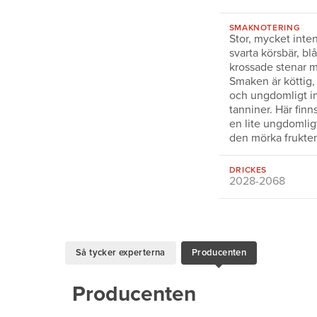
SMAKNOTERING
Stor, mycket inte
svarta körsbär, bl
krossade stenar m
Smaken är köttig, 
och ungdomligt in
tanniner. Här finn
en lite ungdomlig
den mörka frukten
DRICKES
2028-2068
Så tycker experterna
Producenten
Producenten