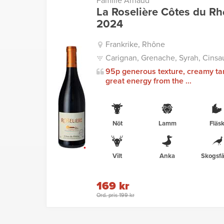
Famille Arnaud
La Roselière Côtes du R
2024
Frankrike, Rhône
Carignan, Grenache, Syrah, Cinsau
95p generous texture, creamy ta
great energy from the ...
Nöt
Lamm
Fläs
Vilt
Anka
Skogsfå
169 kr
Ord. pris 199 kr