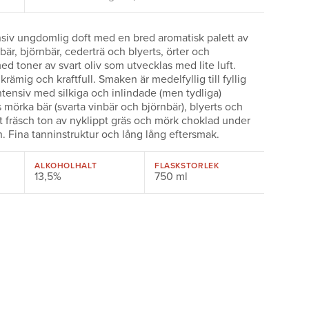
nsiv ungdomlig doft med en bred aromatisk palett av
åbär, björnbär, cederträ och blyerts, örter och
ed toner av svart oliv som utvecklas med lite luft.
krämig och kraftfull. Smaken är medelfyllig till fyllig
tensiv med silkiga och inlindade (men tydliga)
s mörka bär (svarta vinbär och björnbär), blyerts och
t fräsch ton av nyklippt gräs och mörk choklad under
. Fina tanninstruktur och lång lång eftersmak.
ALKOHOLHALT
FLASKSTORLEK
13,5%
750 ml