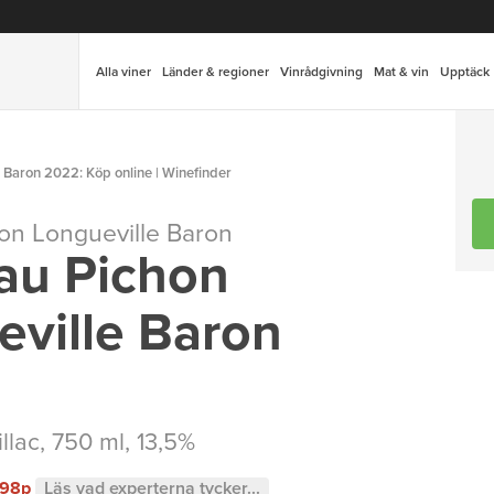
Alla viner
Länder & regioner
Vinrådgivning
Mat & vin
Upptäck
 Baron 2022: Köp online | Winefinder
on Longueville Baron
au Pichon
eville Baron
llac
, 750 ml, 13,5%
98p
Läs vad experterna tycker...