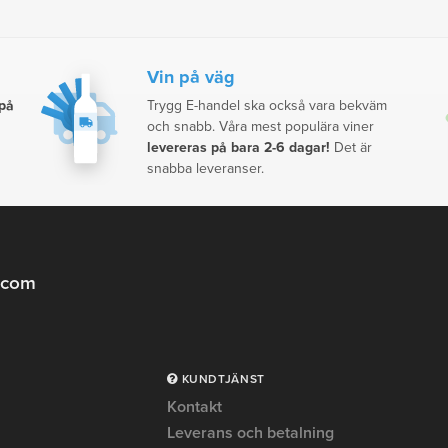
Vin på väg
 på
Trygg E-handel ska också vara bekväm
och snabb. Våra mest populära viner
levereras på bara 2-6 dagar!
Det är
snabba leveranser.
.com
KUNDTJÄNST
Kontakt
Leverans och betalning