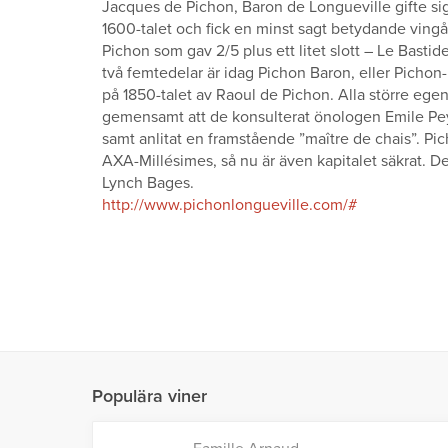
Jacques de Pichon, Baron de Longueville gifte si
1600-talet och fick en minst sagt betydande ving
Pichon som gav 2/5 plus ett litet slott – Le Bastide -
två femtedelar är idag Pichon Baron, eller Picho
på 1850-talet av Raoul de Pichon. Alla större ege
gemensamt att de konsulterat önologen Emile Pey
samt anlitat en framstående ”maître de chais”. Pi
AXA-Millésimes, så nu är även kapitalet säkrat. 
Lynch Bages.
http://www.pichonlongueville.com/#
Populära viner