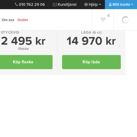
010 762 29 06
Kundtjänst
Hjälp
Mitt konto
0
0
Om oss
Outlet
STYCKVIS
LÅDA
(6 st)
2 495 kr
14 970 kr
Lägg till favorit
Dela
/flaska
Köp flaska
Köp låda
""