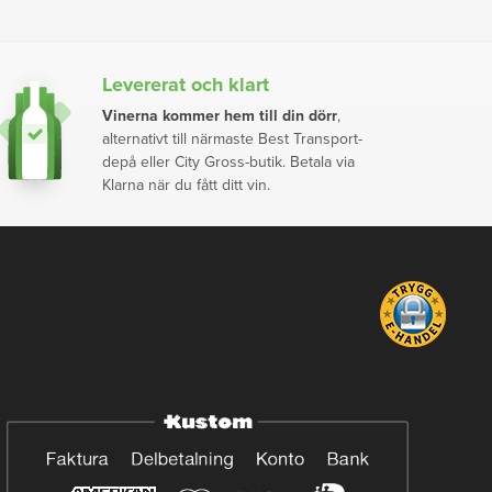
Levererat och klart
Vinerna kommer hem till din dörr
,
alternativt till närmaste Best Transport-
depå eller City Gross-butik. Betala via
Klarna när du fått ditt vin.