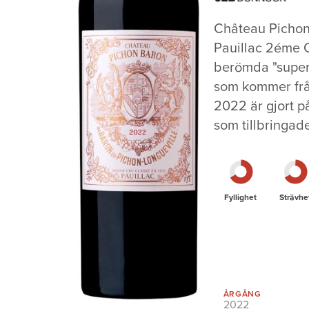
Château Pichon
Pauillac 2éme 
berömda "super 
som kommer från
2022 är gjort p
som tillbringad
Fyllighet
Strävhe
ÅRGÅNG
2022