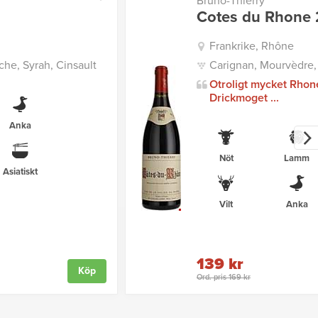
Bruno-Thierry
Cotes du Rhone 
Frankrike, Rhône
he, Syrah, Cinsault
Carignan, Mourvèdre,
Otroligt mycket Rhon
Drickmoget ...
Anka
Nöt
Lamm
Asiatiskt
Vilt
Anka
139 kr
Köp
Ord. pris 169 kr