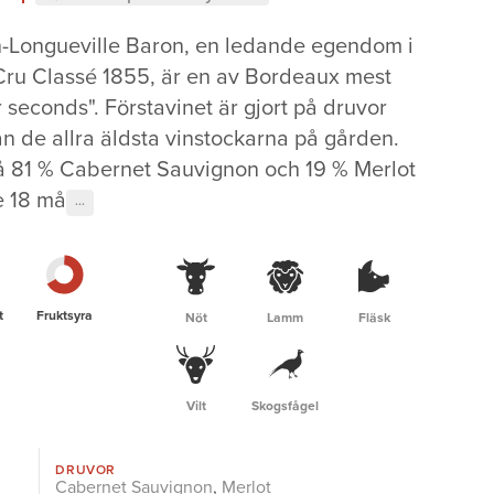
-Longueville Baron, en ledande egendom i
Cru Classé 1855, är en av Bordeaux mest
seconds". Förstavinet är gjort på druvor
 de allra äldsta vinstockarna på gården.
å 81 % Cabernet Sauvignon och 19 % Merlot
e 18 må
···
t
Fruktsyra
Nöt
Lamm
Fläsk
Vilt
Skogsfågel
DRUVOR
Cabernet Sauvignon
,
Merlot