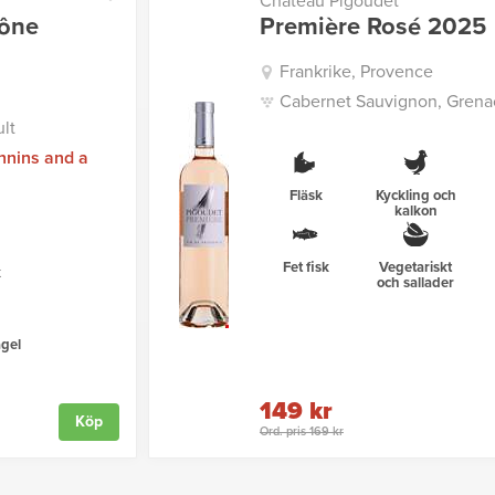
Château Pigoudet
hône
Première Rosé 2025
Frankrike, Provence
Cabernet Sauvignon, Grenac
lt
nnins and a
Fläsk
Kyckling och
kalkon
Fet fisk
Vegetariskt
k
och sallader
gel
149 kr
Köp
Ord. pris 169 kr