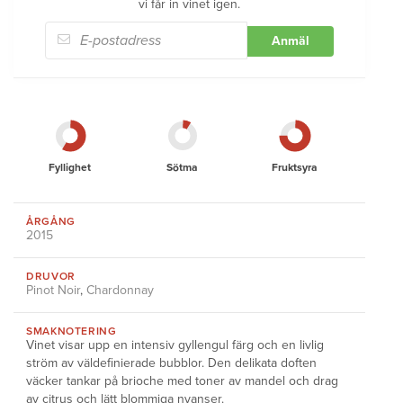
vi får in vinet igen.
Anmäl
Fyllighet
Sötma
Fruktsyra
ÅRGÅNG
2015
DRUVOR
Pinot Noir
,
Chardonnay
SMAKNOTERING
Vinet visar upp en intensiv gyllengul färg och en livlig
ström av väldefinierade bubblor. Den delikata doften
väcker tankar på brioche med toner av mandel och drag
av citrus och lätt blommiga nyanser.