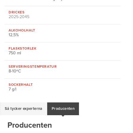
DRICKES
2025-2045
ALKOHOLHALT
12,5%
FLASKSTORLEK
750 ml
SERVERINGS
TEMPERATUR
8-10ºC
SOCKERHALT
7 g/l
Så tycker experterna
Producenten
Producenten