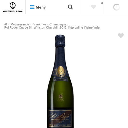
0
0
Meny
Mousserande
Frankrike
Champagne
Pol Roger Cuvée Sir Winston Churchill 2015: Köp online | Winefinder
""