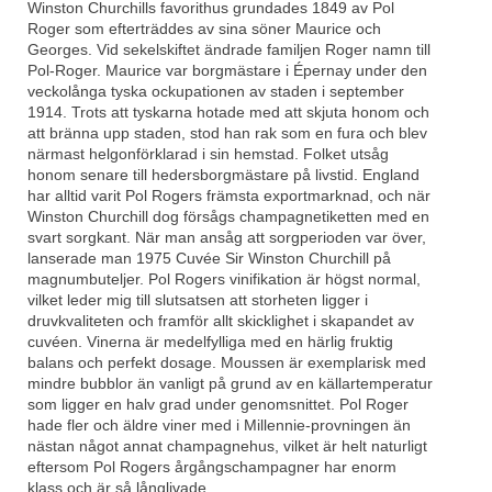
Winston Churchills favorithus grundades 1849 av Pol
Roger som efterträddes av sina söner Maurice och
Georges. Vid sekelskiftet ändrade familjen Roger namn till
Pol-Roger. Maurice var borgmästare i Épernay under den
veckolånga tyska ockupationen av staden i september
1914. Trots att tyskarna hotade med att skjuta honom och
att bränna upp staden, stod han rak som en fura och blev
närmast helgonförklarad i sin hemstad. Folket utsåg
honom senare till hedersborgmästare på livstid. England
har alltid varit Pol Rogers främsta exportmarknad, och när
Winston Churchill dog försågs champagnetiketten med en
svart sorgkant. När man ansåg att sorgperioden var över,
lanserade man 1975 Cuvée Sir Winston Churchill på
magnumbuteljer. Pol Rogers vinifikation är högst normal,
vilket leder mig till slutsatsen att storheten ligger i
druvkvaliteten och framför allt skicklighet i skapandet av
cuvéen. Vinerna är medelfylliga med en härlig fruktig
balans och perfekt dosage. Moussen är exemplarisk med
mindre bubblor än vanligt på grund av en källartemperatur
som ligger en halv grad under genomsnittet. Pol Roger
hade fler och äldre viner med i Millennie-provningen än
nästan något annat champagnehus, vilket är helt naturligt
eftersom Pol Rogers årgångschampagner har enorm
klass och är så långlivade.