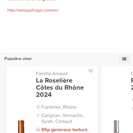
http://www.polroger.com/en/
Populära viner
Famille Arnaud
La Roselière
Côtes du Rhône
2024
Frankrike, Rhône
Carignan, Grenache,
Syrah, Cinsault
95p generous texture,