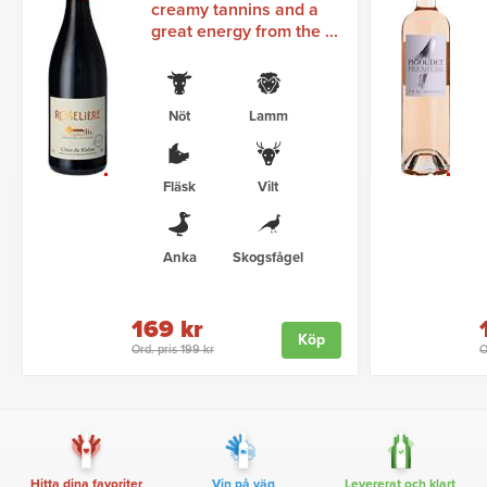
creamy tannins and a
great energy from the ...
Nöt
Lamm
Fläsk
Vilt
Anka
Skogsfågel
169 kr
Köp
Ord. pris 199 kr
O
Hitta dina favoriter
Vin på väg
Levererat och klart