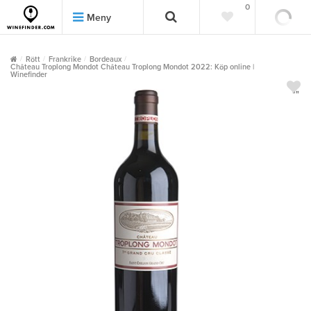
0
0
Meny
Rött
Frankrike
Bordeaux
Château Troplong Mondot Château Troplong Mondot 2022: Köp online |
Winefinder
""