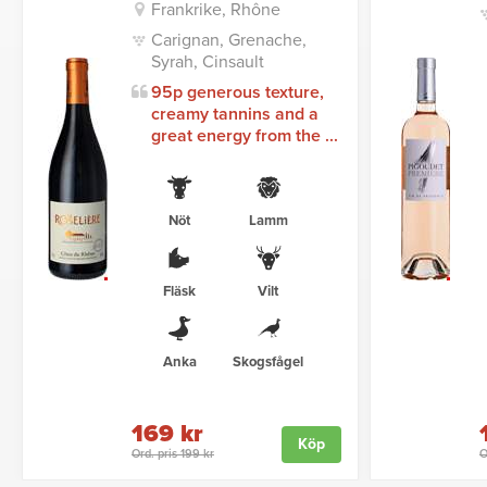
Frankrike, Rhône
Carignan, Grenache,
Syrah, Cinsault
95p generous texture,
creamy tannins and a
great energy from the ...
Nöt
Lamm
Fläsk
Vilt
Anka
Skogsfågel
169 kr
Köp
Ord. pris 199 kr
O