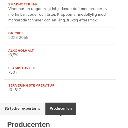
SMAKNOTERING
Vinet har en ungdomligt inbjudande doft med aromer av
mörka bär, ceder och örter. Kroppen är medelfyllig med
markerade tanniner och en lång, fruktig eftersmak.
DRICKES
2028-2055
ALKOHOLHALT
13,5%
FLASKSTORLEK
750 ml
SERVERINGS
TEMPERATUR
16-18ºC
Så tycker experterna
Producenten
Producenten