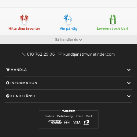
Hitta dina favoriter
Vin på väg
Levererat och klart
Så handlar du
010 762 29 06
kundtjanst@winefinder.com
HANDLA
INFORMATION
KUNDTJÄNST