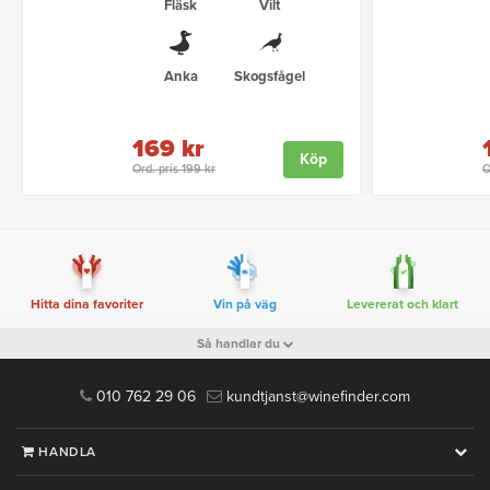
Fläsk
Vilt
Anka
Skogsfågel
169 kr
Köp
Ord. pris 199 kr
O
Hitta dina favoriter
Vin på väg
Levererat och klart
Så handlar du
010 762 29 06
kundtjanst@winefinder.com
HANDLA