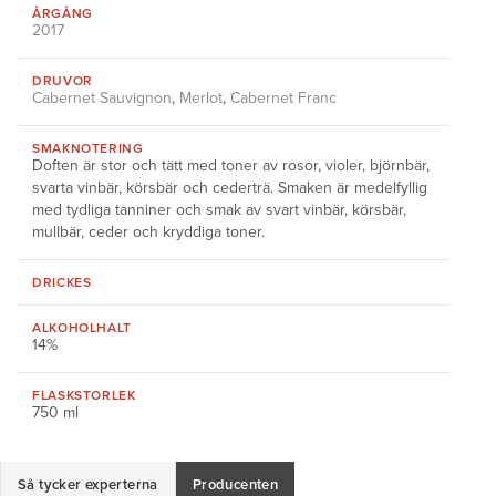
ÅRGÅNG
2017
DRUVOR
Cabernet Sauvignon
,
Merlot
,
Cabernet Franc
SMAKNOTERING
Doften är stor och tätt med toner av rosor, violer, björnbär,
svarta vinbär, körsbär och cederträ. Smaken är medelfyllig
med tydliga tanniner och smak av svart vinbär, körsbär,
mullbär, ceder och kryddiga toner.
DRICKES
ALKOHOLHALT
14%
FLASKSTORLEK
750 ml
Så tycker experterna
Producenten