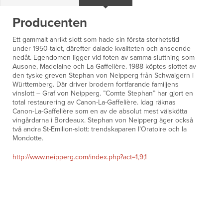
Producenten
Ett gammalt anrikt slott som hade sin första storhetstid
under 1950-talet, därefter dalade kvaliteten och anseende
nedåt. Egendomen ligger vid foten av samma sluttning som
Ausone, Madelaine och La Gaffelière. 1988 köptes slottet av
den tyske greven Stephan von Neipperg från Schwaigern i
Württemberg. Där driver brodern fortfarande familjens
vinslott – Graf von Neipperg. ”Comte Stephan” har gjort en
total restaurering av Canon-La-Gaffelière. Idag räknas
Canon-La-Gaffelière som en av de absolut mest välskötta
vingårdarna i Bordeaux. Stephan von Neipperg äger också
två andra St-Emilion-slott: trendskaparen l’Oratoire och la
Mondotte.
http://www.neipperg.com/index.php?act=1,9,1