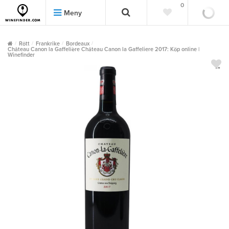
0
0
Meny
Rött
Frankrike
Bordeaux
Château Canon la Gaffelière Château Canon la Gaffeliere 2017: Köp online |
Winefinder
""