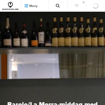
0
0
Meny
Barolo/La Morra-middag med