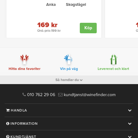
Anka
Skogsfågel
169 kr
Köp
Ord. pris 199 kr
O
Hitta dina favoriter
Vin på väg
Levererat och klart
Så handlar du
010 762 29 06
kundtjanst@winefinder.com
HANDLA
INFORMATION
KUNDTJÄNST