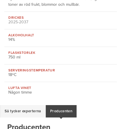
toner av röd frukt, blommor och mullbär.
DRICKES
2025-2037
ALKOHOLHALT
14%
FLASKSTORLEK
750 ml
SERVERINGS
TEMPERATUR
18ºC
LUFTA VINET
Någon timme
Så tycker experterna
Producenten
Producenten