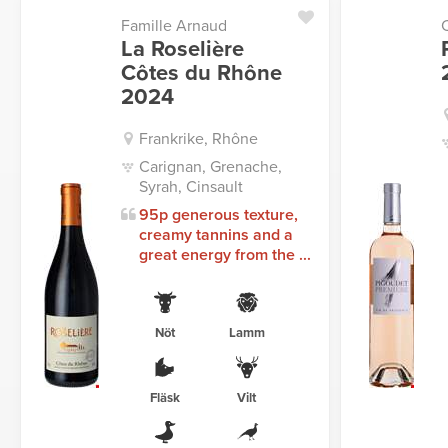
Famille Arnaud
La Roselière
Côtes du Rhône
2024
Frankrike, Rhône
Carignan, Grenache,
Syrah, Cinsault
95p generous texture,
creamy tannins and a
great energy from the ...
Nöt
Lamm
Fläsk
Vilt