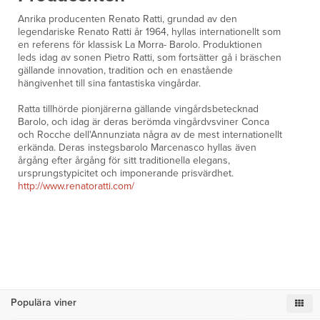
Anrika producenten Renato Ratti, grundad av den
legendariske Renato Ratti år 1964, hyllas internationellt som
en referens för klassisk La Morra- Barolo. Produktionen
leds idag av sonen Pietro Ratti, som fortsätter gå i bräschen
gällande innovation, tradition och en enastående
hängivenhet till sina fantastiska vingårdar.
Ratta tillhörde pionjärerna gällande vingårdsbetecknad
Barolo, och idag är deras berömda vingårdvsviner Conca
och Rocche dell'Annunziata några av de mest internationellt
erkända. Deras instegsbarolo Marcenasco hyllas även
årgång efter årgång för sitt traditionella elegans,
ursprungstypicitet och imponerande prisvärdhet.
http://www.renatoratti.com/
Populära viner