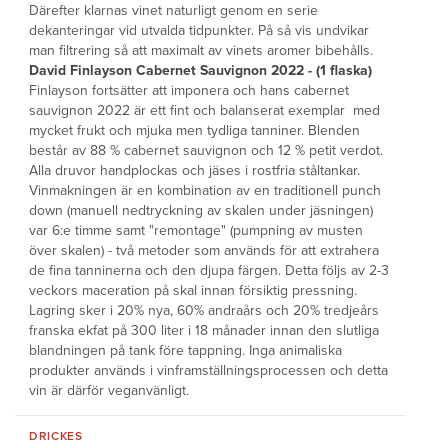
Därefter klarnas vinet naturligt genom en serie
dekanteringar vid utvalda tidpunkter. På så vis undvikar
man filtrering så att maximalt av vinets aromer bibehålls.
David Finlayson Cabernet Sauvignon 2022 - (1 flaska)
Finlayson fortsätter att imponera och hans cabernet
sauvignon 2022 är ett fint och balanserat exemplar med
mycket frukt och mjuka men tydliga tanniner. Blenden
består av 88 % cabernet sauvignon och 12 % petit verdot.
Alla druvor handplockas och jäses i rostfria ståltankar.
Vinmakningen är en kombination av en traditionell punch
down (manuell nedtryckning av skalen under jäsningen)
var 6:e timme samt "remontage" (pumpning av musten
över skalen) - två metoder som används för att extrahera
de fina tanninerna och den djupa färgen. Detta följs av 2-3
veckors maceration på skal innan försiktig pressning.
Lagring sker i 20% nya, 60% andraårs och 20% tredjeårs
franska ekfat på 300 liter i 18 månader innan den slutliga
blandningen på tank före tappning. Inga animaliska
produkter används i vinframställningsprocessen och detta
vin är därför veganvänligt.
DRICKES