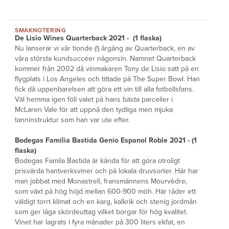
SMAKNOTERING
De Lisio Wines Quarterback 2021 - (1 flaska)
Nu lanserar vi vår tionde (!) årgång av Quarterback, en av
våra största kundsuccéer någonsin. Namnet Quarterback
kommer från 2002 då vinmakaren Tony de Lisio satt på en
flygplats i Los Angeles och tittade på The Super Bowl. Han
fick då uppenbarelsen att göra ett vin till alla fotbollsfans.
Väl hemma igen föll valet på hans bästa parceller i
McLaren Vale för att uppnå den tydliga men mjuka
tanninstruktur som han var ute efter.
Bodegas Familia Bastida Genio Espanol Roble 2021 - (1
flaska)
Bodegas Famila Bastida är kända för att göra otroligt
prisvärda hantverksviner och på lokala druvsorter. Här har
man jobbat med Monastrell, fransmännens Mourvèdre,
som växt på hög höjd mellan 600-900 möh. Här råder ett
väldigt torrt klimat och en karg, kalkrik och stenig jordmån
som ger låga skördeuttag vilket borgar för hög kvalitet.
Vinet har lagrats i fyra månader på 300 liters ekfat, en