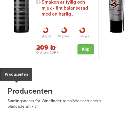
Smaken är fyllig och
mjuk - fint balanserad
med en härlig ...
Fyllighet
Strävhet
Fruktsyra
209 kr
Köp
Ord. pris 259 kr
O
Producenten
Producenten
Samlingsnamn för Winefinder temalådor och andra
blandade artiklar.