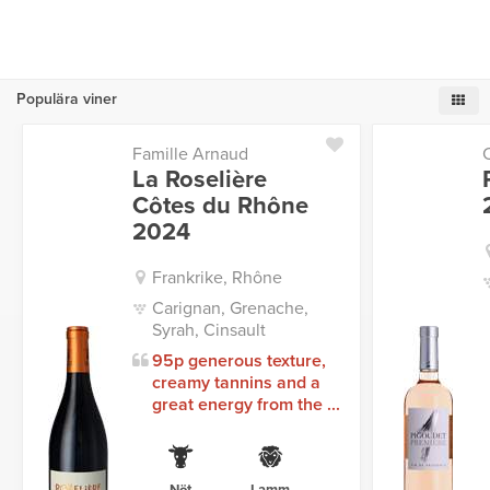
Populära viner
Famille Arnaud
La Roselière
Côtes du Rhône
2024
Frankrike, Rhône
Carignan, Grenache,
Syrah, Cinsault
95p generous texture,
creamy tannins and a
great energy from the ...
Nöt
Lamm