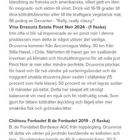
blandning av franska och amerikanska, vilket gett en liten
fin mognads- och ekton till vinet. Drick vid 16-18 grader till
dina kötträttsfavoriter eller till lite kraftigare vegetarisk mat.
96 poäng av Decanter - "Relly, really classy."
Vina Errazuriz Estate Pinot Noir 2024 - (1 flaska)
Inte ofta vi blir så imponerade av en pinot noir i denna
prisklassen men detta är något utöver det vanliga.
Druvorna kommer från Anconcagua Valley, 30 km från
Stilla Havet, i Chile. Närheten till havet ger en svalkande
inverkan på klimatet och förutsättningarna för att odla just
Pinot Noir är mer eller mindre perfekta. Druvorna plockas
för hand och får två vändor på sorteringsbordet och de
noggrant utvalda druvorna jäser sedan i ståltankar (15
procent som hela klasar). 50 procent av vinet lagras sedan
i 6 månader på ekfat. Detta har skapat ett otroligt
balanserat vin med en mjuk och fin rödfruktig smak. Som
gjort för lättare kötträtter (kyckling och fågel) eller mer
smakrika fisk och grönsaksrätter.
Château Fonbadet B de Fonbadet 2019 - (1 flaska)
B. de Fondabet Bordeaux AOC från toppårgång. Druvorna
till detta vin växter på jordmån bestående av kalksten och
lera. Druvblenden består av 40 % cabernet franc, 30 %