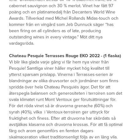
cabernet sauvignon och 30 % merlot. Vinet har fått 97
poäng och en platinamedalj från Decanters World Wine
Awards. Tillverkad med Michel Rollands Midas-touch och
kommer från en vingård som Jeb Dunnuck säger “has
been firing on all cylinders as of late, producing
outstanding wines in every vintage." Möt ditt nya
vardagsröda.
Chateau Pesquie Terrasses Rouge EKO 2022 - (1 flaska)
Vi blir lika glada varje gång vi får hem nya viner från
Pesquie! Samtliga viner håller mycket hög kvalitet till
ytterst sparsam prislapp. Vinerna i Terrasses-serien är
blandningar av olika druvsorter och jordmåner som finns
spridda över hela Chateau Pesquiés ägor. Det för att
återspegla balansen och generositeten i terroiren som det
svala klimatet runt Mont Ventoux ger förutsättningar för.
För det röda vinet så är druvorna grenache (60%) och
syrah (40%), vilka i Ventoux-terroiren ger uttryck för
fruktighet och finess. Efter att druvorna har skördats så
avstjälkas klasarna och druvorna krossas. För att få optimal
färg och arom genomförs en femton dagars
skalmaceration vilket traditionsenligt följs av en lång vila.