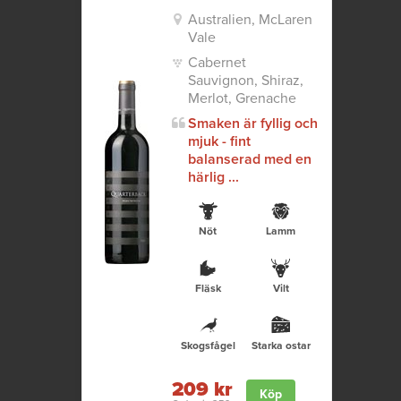
Australien, McLaren
Vale
Cabernet
Sauvignon, Shiraz,
Merlot, Grenache
Smaken är fyllig och
mjuk - fint
balanserad med en
härlig ...
Nöt
Lamm
Fläsk
Vilt
Skogsfågel
Starka ostar
209 kr
Köp