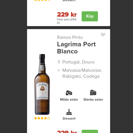
Dessert
229 kr
Köp
Ord. pris 255
kr
Ramos Pinto
Lagrima Port
Blanco
Portugal, Douro
Malvasia/Malvoisie,
Rabigato, Codega
Milda ostar
Starka ostar
Dessert