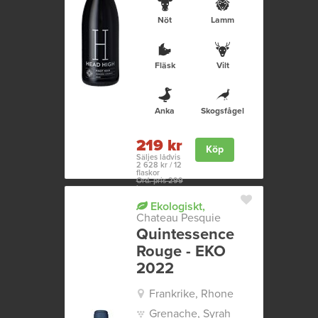
Nöt
Lamm
Fläsk
Vilt
Anka
Skogsfågel
219 kr
Köp
Säljes lådvis
2 628 kr / 12
flaskor
Ord. pris 299
kr
Ekologiskt,
Chateau Pesquie
Quintessence
Rouge - EKO
2022
Frankrike, Rhone
Grenache, Syrah