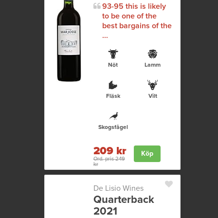
93-95 this is likely
to be one of the
best bargains of the
...
Nöt
Lamm
Fläsk
Vilt
Skogsfågel
209 kr
Köp
Ord. pris 249
kr
De Lisio Wines
Quarterback
2021