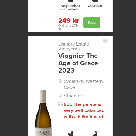
Vegetariskt
Asiatiskt
och sallader
249 kr
Köp
Ord. pris 279
kr
Lismore Estate
Vineyards
Viognier The
Age of Grace
2023
Sydafrika, Western
Cape
Viognier
93p The palate is
very well balanced
with a killer line of
...