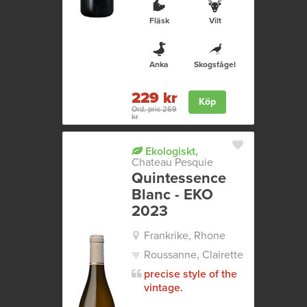
Fläsk
Vilt
Anka
Skogsfågel
229 kr
Köp
Ord. pris 269
kr
Ekologiskt,
Chateau Pesquie
Quintessence
Blanc - EKO
2023
Frankrike, Rhone
Roussanne, Clairette
precise style of the
vintage.