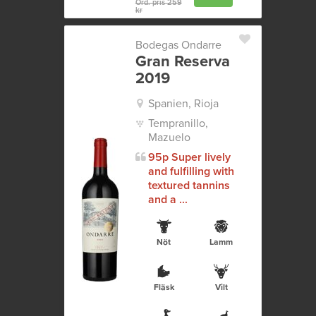
Ord. pris 259
kr
Bodegas Ondarre
Gran Reserva
2019
Spanien, Rioja
Tempranillo,
Mazuelo
95p Super lively
and fulfilling with
textured tannins
and a ...
Nöt
Lamm
Fläsk
Vilt