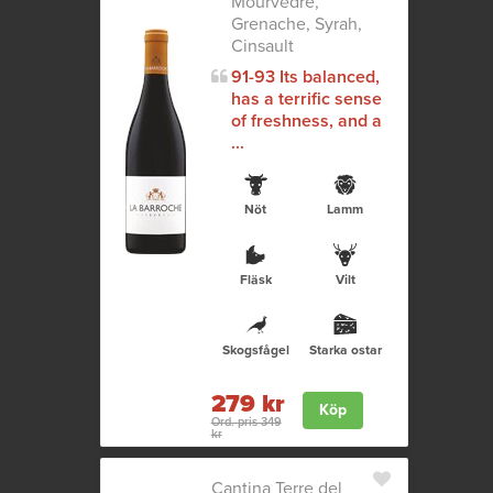
Mourvèdre,
Grenache, Syrah,
Cinsault
91-93 Its balanced,
has a terrific sense
of freshness, and a
...
Nöt
Lamm
Fläsk
Vilt
Skogsfågel
Starka ostar
279 kr
Köp
Ord. pris 349
kr
Cantina Terre del