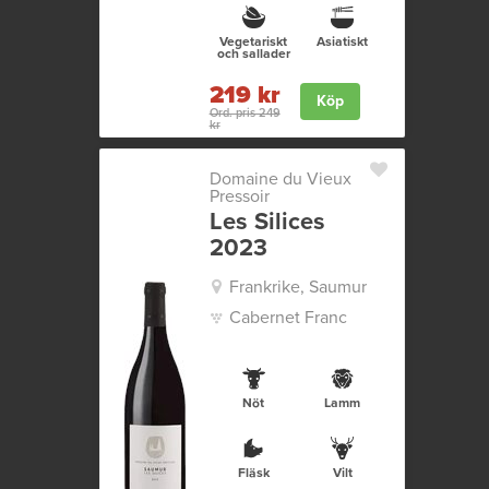
Vegetariskt
Asiatiskt
och sallader
219 kr
Köp
Ord. pris 249
kr
Domaine du Vieux
Pressoir
Les Silices
2023
Frankrike, Saumur
Cabernet Franc
Nöt
Lamm
Fläsk
Vilt