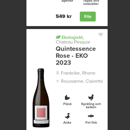
Aperitif
Tapas och
smårätter
549 kr
Köp
Ekologiskt,
Chateau Pesquie
Quintessence
Rose - EKO
2023
Frankrike, Rhone
Roussanne, Clairette
Fläsk
Kyckling och
kalkon
Anka
Fet fisk