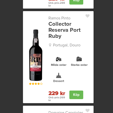
Köp
Ord. pris 299
kr
Ramos Pinto
Collector
Reserva Port
Ruby
Portugal, Douro
Milda ostar
Starka ostar
Dessert
229 kr
Köp
Ord. pris 269
kr
Domaine Capréoles