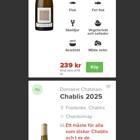
Fisk
Fet fisk
Skaldjur
Vegetariskt
och sallader
Asiatiskt
Milda ostar
239 kr
Köp
Ord. pris 279
kr
Domaine Chatelain
Ny
Chablis 2025
Frankrike, Chablis
Chardonnay
Ett måste för alla
som älskar Chablis
och t ex de