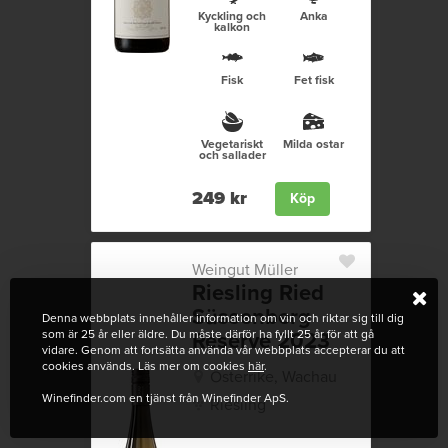
Kyckling och
Anka
kalkon
Fisk
Fet fisk
Vegetariskt
Milda ostar
och sallader
249 kr
Köp
Weingut Müller
Riesling Ried
Süssenberg
Denna webbplats innehåller information om vin och riktar sig till dig
som är 25 år eller äldre. Du måste därför ha fyllt 25 år för att gå
Reserve 2023
vidare. Genom att fortsätta använda vår webbplats accepterar du att
cookies används. Läs mer om cookies
här
.
Österrike, Wachau
Winefinder.com en tjänst från Winefinder ApS.
Riesling