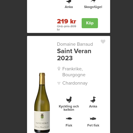
Anka
Skogsfågel
219 kr
Köp
Ord. pris 309
kr
Domaine Barraud
Saint Veran
2023
Frankrike,
Bourgogne
Chardonnay
Kyckling och
Anka
kalkon
Fisk
Fet fisk