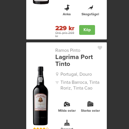
Anka
Skogsfågel
229 kr
Köp
Ord. pris 269
kr
Ramos Pinto
Lagrima Port
Tinto
Portugal, Douro
Tinta Barroca, Tinta
Roriz, Tinta Cao
Milda ostar
Starka ostar