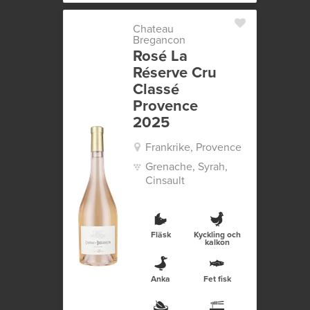
Chateau
Bregancon
Rosé La
Réserve Cru
Classé
Provence
2025
Frankrike, Provence
Grenache, Syrah,
Cinsault
Fläsk
Kyckling och
kalkon
Anka
Fet fisk