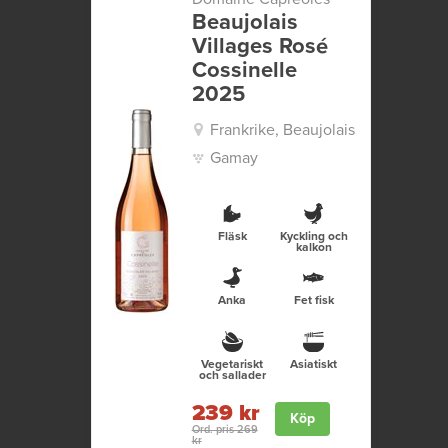
Beaujolais
Villages Rosé
Cossinelle
2025
Frankrike, Beaujolais
Gamay
Fläsk
Kyckling och
kalkon
Anka
Fet fisk
Vegetariskt
Asiatiskt
och sallader
239 kr
Köp
Ord. pris 269
kr