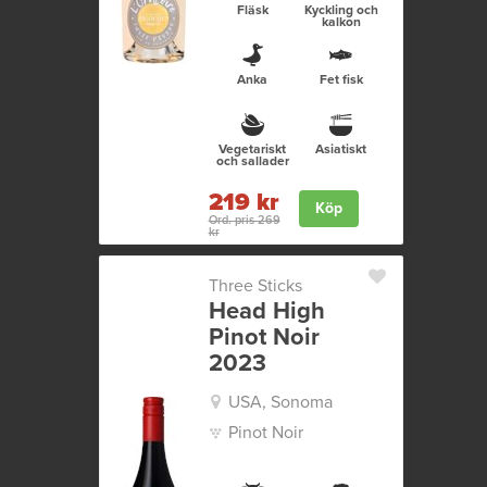
Fläsk
Kyckling och
kalkon
Anka
Fet fisk
Vegetariskt
Asiatiskt
och sallader
219 kr
Köp
Ord. pris 269
kr
Three Sticks
Head High
Pinot Noir
2023
USA, Sonoma
Pinot Noir