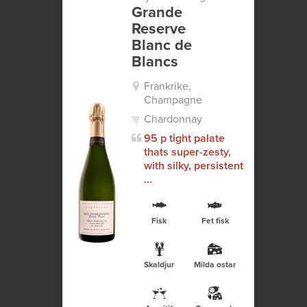
Grande
Reserve
Blanc de
Blancs
Frankrike,
Champagne
Chardonnay
95 p tight palate
thats super-zesty,
with silky, persistent
...
Fisk
Fet fisk
Skaldjur
Milda ostar