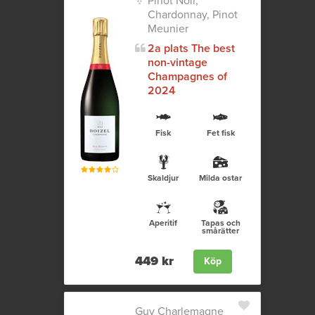
Pinot Noir,
Chardonnay, Pinot
Meunier
2a plats The best
non-vintage
Champagnes of
2024
Fisk
Fet fisk
Skaldjur
Milda ostar
Aperitif
Tapas och
smårätter
449 kr
Köp
Guy Charlemagne