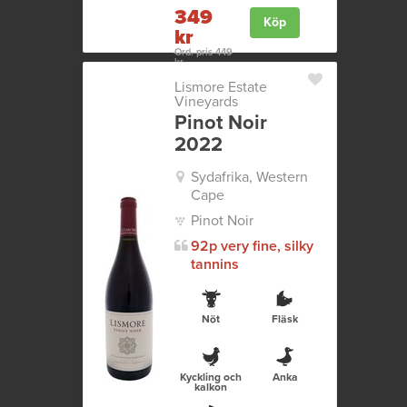
349
Köp
kr
Ord. pris 449
kr
Lismore Estate
Vineyards
Pinot Noir
2022
Sydafrika, Western
Cape
Pinot Noir
92p very fine, silky
tannins
Nöt
Fläsk
Kyckling och
Anka
kalkon