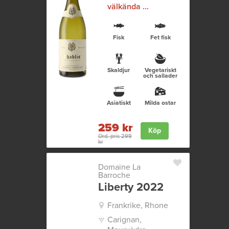
välkända ...
Fisk
Fet fisk
Skaldjur
Vegetariskt
och sallader
Asiatiskt
Milda ostar
259 kr
Köp
Ord. pris 299
kr
Domaine La
Barroche
Liberty 2022
Frankrike, Rhone
Carignan,