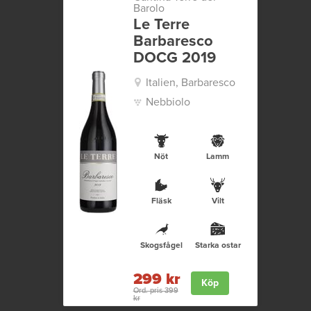
Barolo
Le Terre
Barbaresco
DOCG 2019
Italien, Barbaresco
Nebbiolo
Nöt
Lamm
Fläsk
Vilt
Skogsfågel
Starka ostar
299 kr
Köp
Ord. pris 399
kr