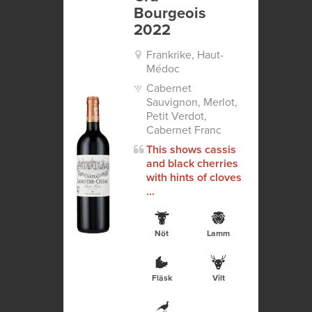
Bourgeois
2022
Frankrike, Haut-
Médoc
Cabernet
Sauvignon, Merlot,
Petit Verdot,
Cabernet Franc
This shows cassis
and black cherries
with hints of cloves
...
Nöt
Lamm
Fläsk
Vilt