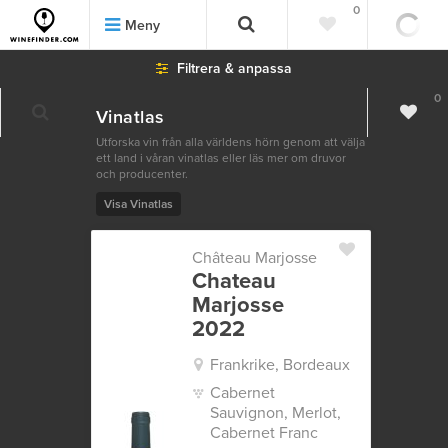
0
Meny
Filtrera & anpassa
0
Vinatlas
Utforska vin från alla världens hörn genom att välja
ett land i våran vinatlas eller läs mer om druvor
och producenter.
Visa Vinatlas
Château Marjosse
Chateau
Marjosse
2022
Frankrike, Bordeaux
Cabernet
Sauvignon, Merlot,
Cabernet Franc