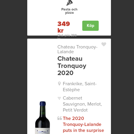
Pasta och
pizza
349
Köp
kr
Ord. pris 399
kr
Chateau Tronquoy-
Lalande
Chateau
Tronquoy
2020
Frankrike, Saint-
Estèphe
Cabernet
Sauvignon, Merlot,
Petit Verdot
The 2020
Tronquoy-Lalande
puts in the surprise