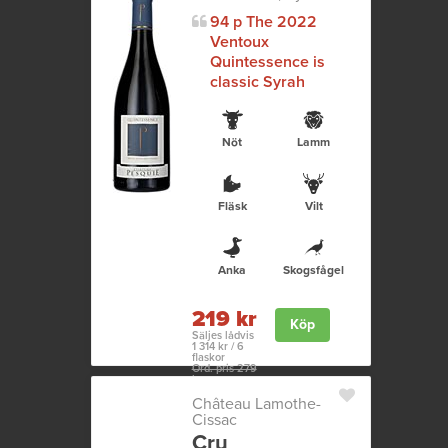
94 p The 2022
Ventoux
Quintessence is
classic Syrah
Nöt
Lamm
Fläsk
Vilt
Anka
Skogsfågel
219 kr
Köp
Säljes lådvis
1 314 kr / 6
flaskor
Ord. pris 279
kr
Château Lamothe-
Cissac
Cru