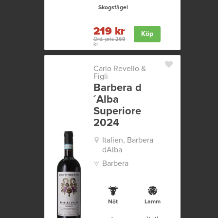
Skogsfågel
219 kr
Köp
Ord. pris 269
kr
Carlo Revello &
Figli
Barbera d
´Alba
Superiore
2024
Italien, Barbera
dAlba
Barbera
Nöt
Lamm