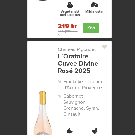
Vegetariskt
Milda ostar
och sallader
219 kr
Köp
Ord. pris 269
kr
Château Pigoudet
L´Oratoire
Cuvee Divine
Rosé 2025
Frankrike, Coteaux-
d’Aix-en-Provence
Cabernet
Sauvignon,
Grenache, Syrah,
Cinsault