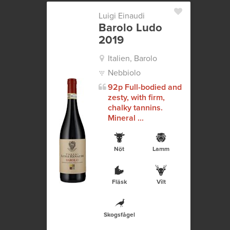
Luigi Einaudi
Barolo Ludo
2019
Italien, Barolo
Nebbiolo
92p Full-bodied and
zesty, with firm,
chalky tannins.
Mineral ...
Nöt
Lamm
Fläsk
Vilt
Skogsfågel